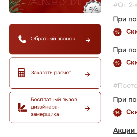
#От 2-
При по
Ск
Обратный звонок
При по
Ск
Заказать расчёт
#Посто
При по
Бесплатный вызов
дизайнера-
Ск
замерщика
Акции 