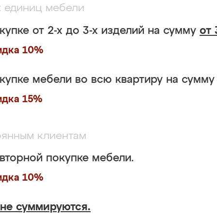
х единиц мебели
купке от 2-х до 3-х изделий на сумму
от 
идка 10%
купке мебели во всю квартиру на сумм
идка 15%
янным клиентам
вторной покупке мебели.
идка 10%
не суммируются.