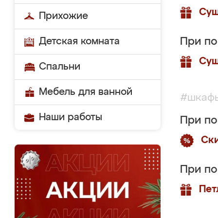
Суш
Прихожие
Детская комната
При по
Суш
Спальни
Мебель для ванной
#шкаф
Наши работы
При п
Ск
При п
Пет