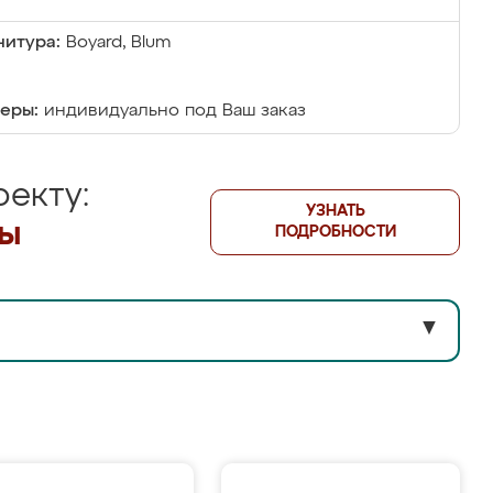
итура:
Boyard, Blum
еры:
индивидуально под Ваш заказ
екту:
УЗНАТЬ
лы
ПОДРОБНОСТИ
▼