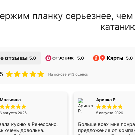
ержим планку серьезнее, чем
катани
е отзывы
5.0
5.0
5.0
5
На основе
943
оценок
Мальвина
Аринка Р.
6 августа 2026
5 августа 2026
ала кухню в Ренессанс,
Больше всех мне понр
ь очень довольна.
предложение от компа