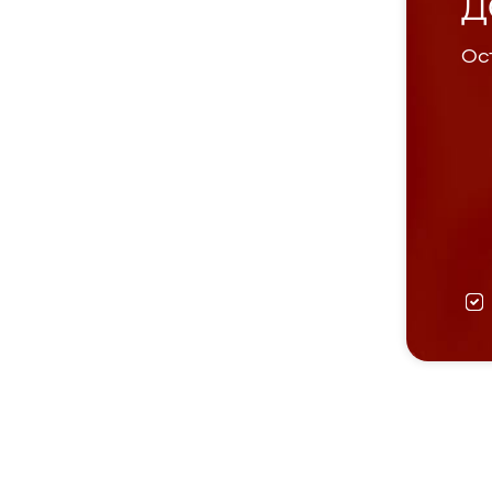
Д
Ост