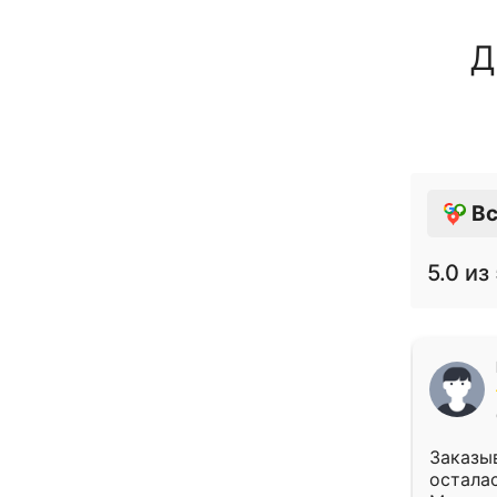
Д
Вс
5.0
из 
Заказыв
осталас