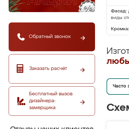
Фасад:
виды ст
Кромка
Обратный звонок
Изго
любы
Заказать расчёт
Часто 
Бесплатный вызов
дизайнера-
Схе
замерщика