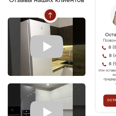
Отзывы наших клиентов
Оста
Позвон
8 (
8 (
8 (
Или оставь
ко
предвар
ОСТ