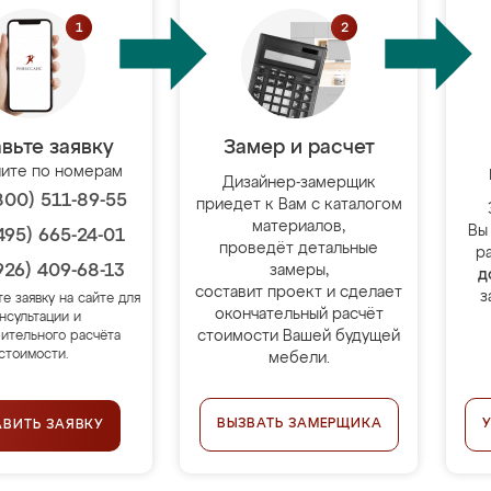
вьте заявку
Замер и расчет
ите по номерам
Дизайнер-замерщик
800) 511-89-55
приедет к Вам с каталогом
материалов,
Вы
495) 665-24-01
проведёт детальные
р
926) 409-68-13
замеры,
д
составит проект и сделает
з
те заявку на сайте для
окончательный расчёт
нсультации и
стоимости Вашей будущей
ительного расчёта
стоимости.
мебели.
ВЫЗВАТЬ ЗАМЕРЩИКА
АВИТЬ ЗАЯВКУ