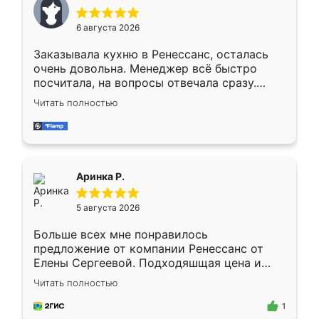
меньше, здесь же он более разнообразный.
Мне нравится ,если что-то потребуется из
6 августа 2026
мебели буду заказывать только здесь.
Заказывала кухню в Ренессанс, осталась
очень довольна. Менеджер всё быстро
посчитала, на вопросы отвечала сразу.
Замерщик приехал в субботу, подошёл к
Читать полностью
делу со всей ответственностью. Собрали
за день, ребята работали аккуратно, даже
пыли почти не было. Качество отличное,
ящики ходят плавно, ничего не скрипит.
Всё подошло как влитое.
Аринка Р.
5 августа 2026
Больше всех мне понравилось
предложение от компании Ренессанс от
Елены Сергеевой. Подходяшщая цена и
короткие сроки изготовления. Приехавший
Читать полностью
для замера сотрудник Владислав
предложил по моему эскизу самый
1