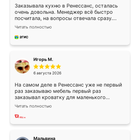
Заказывала кухню в Ренессанс, осталась
очень довольна. Менеджер всё быстро
посчитала, на вопросы отвечала сразу.
Замерщик приехал в субботу, подошёл к
Читать полностью
делу со всей ответственностью. Собрали
за день, ребята работали аккуратно, даже
пыли почти не было. Качество отличное,
ящики ходят плавно, ничего не скрипит.
Всё подошло как влитое.
Игорь М.
6 августа 2026
На самом деле в Ренессанс уже не первый
раз заказываю мебель первый раз
заказывал кроватку для маленького
ребёнка при его рождении ,во второй раз
Читать полностью
заказал шкаф-купе. По качеству очень
хорошее сборка достаточно быстрая,
также адекватные цены. До этого
сравнивал с разными конкурентами в этом
сегменте ,выбор у конкурентов куда
Мальвина