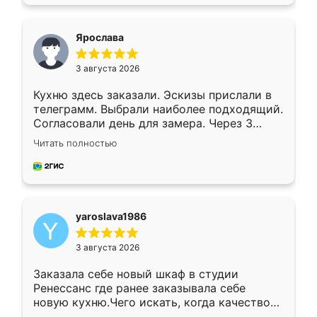
подходящий вариант шкафа. Немного его
видоизменил, получилось даже лучше, чем
я хотела.
Ярослава
3 августа 2026
Кухню здесь заказали. Эскизы прислали в
телеграмм. Выбрали наиболее подходящий.
Согласовали день для замера. Через 3
недели кухня была уже готова. Остались
Читать полностью
довольны работой. Спасибо Ренессанс
мебель за качественную работу!
yaroslava1986
3 августа 2026
Заказала себе новый шкаф в студии
Ренессанс где ранее заказывала себе
новую кухню.Чего искать, когда качеством
вполне довольна. Служит кухня уже почти