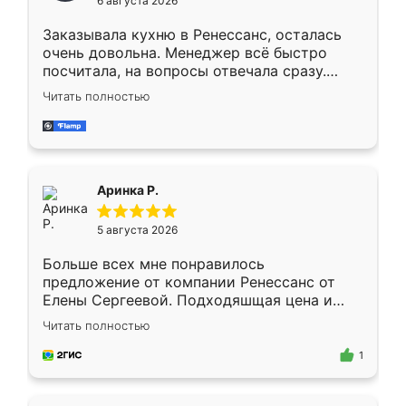
6 августа 2026
мебели буду заказывать только здесь.
Заказывала кухню в Ренессанс, осталась
очень довольна. Менеджер всё быстро
посчитала, на вопросы отвечала сразу.
Замерщик приехал в субботу, подошёл к
Читать полностью
делу со всей ответственностью. Собрали
за день, ребята работали аккуратно, даже
пыли почти не было. Качество отличное,
ящики ходят плавно, ничего не скрипит.
Всё подошло как влитое.
Аринка Р.
5 августа 2026
Больше всех мне понравилось
предложение от компании Ренессанс от
Елены Сергеевой. Подходяшщая цена и
короткие сроки изготовления. Приехавший
Читать полностью
для замера сотрудник Владислав
предложил по моему эскизу самый
1
подходящий вариант шкафа. Немного его
видоизменил, получилось даже лучше, чем