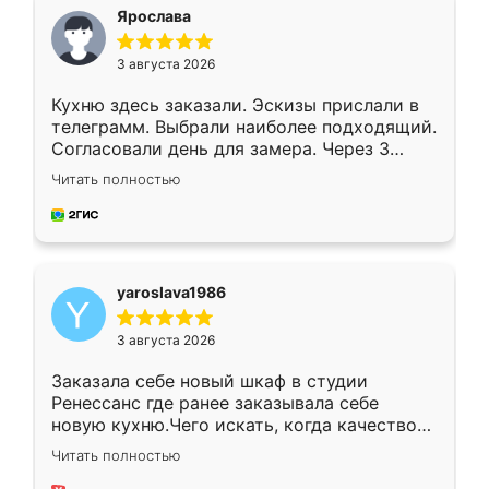
я хотела.
Ярослава
3 августа 2026
Кухню здесь заказали. Эскизы прислали в
телеграмм. Выбрали наиболее подходящий.
Согласовали день для замера. Через 3
недели кухня была уже готова. Остались
Читать полностью
довольны работой. Спасибо Ренессанс
мебель за качественную работу!
yaroslava1986
3 августа 2026
Заказала себе новый шкаф в студии
Ренессанс где ранее заказывала себе
новую кухню.Чего искать, когда качеством
вполне довольна. Служит кухня уже почти
Читать полностью
два года, нареканий нет.