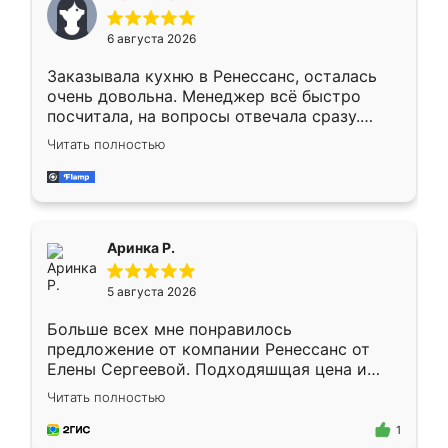
меньше, здесь же он более разнообразный.
Мне нравится ,если что-то потребуется из
6 августа 2026
мебели буду заказывать только здесь.
Заказывала кухню в Ренессанс, осталась
очень довольна. Менеджер всё быстро
посчитала, на вопросы отвечала сразу.
Замерщик приехал в субботу, подошёл к
Читать полностью
делу со всей ответственностью. Собрали
за день, ребята работали аккуратно, даже
пыли почти не было. Качество отличное,
ящики ходят плавно, ничего не скрипит.
Всё подошло как влитое.
Аринка Р.
5 августа 2026
Больше всех мне понравилось
предложение от компании Ренессанс от
Елены Сергеевой. Подходяшщая цена и
короткие сроки изготовления. Приехавший
Читать полностью
для замера сотрудник Владислав
предложил по моему эскизу самый
1