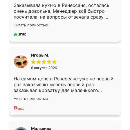
Заказывала кухню в Ренессанс, осталась
очень довольна. Менеджер всё быстро
посчитала, на вопросы отвечала сразу.
Замерщик приехал в субботу, подошёл к
Читать полностью
делу со всей ответственностью. Собрали
за день, ребята работали аккуратно, даже
пыли почти не было. Качество отличное,
ящики ходят плавно, ничего не скрипит.
Всё подошло как влитое.
Игорь М.
6 августа 2026
На самом деле в Ренессанс уже не первый
раз заказываю мебель первый раз
заказывал кроватку для маленького
ребёнка при его рождении ,во второй раз
Читать полностью
заказал шкаф-купе. По качеству очень
хорошее сборка достаточно быстрая,
также адекватные цены. До этого
сравнивал с разными конкурентами в этом
сегменте ,выбор у конкурентов куда
Мальвина