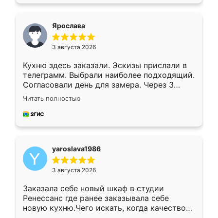
подходящий вариант шкафа. Немного его
видоизменил, получилось даже лучше, чем
я хотела.
Ярослава
3 августа 2026
Кухню здесь заказали. Эскизы прислали в
телеграмм. Выбрали наиболее подходящий.
Согласовали день для замера. Через 3
недели кухня была уже готова. Остались
Читать полностью
довольны работой. Спасибо Ренессанс
мебель за качественную работу!
yaroslava1986
3 августа 2026
Заказала себе новый шкаф в студии
Ренессанс где ранее заказывала себе
новую кухню.Чего искать, когда качеством
вполне довольна. Служит кухня уже почти