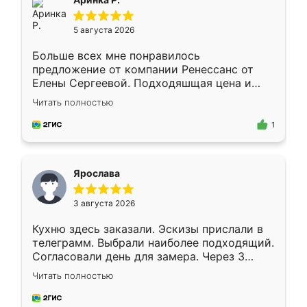
5 августа 2026
Больше всех мне понравилось
предложение от компании Ренессанс от
Елены Сергеевой. Подходяшщая цена и
короткие сроки изготовления. Приехавший
Читать полностью
для замера сотрудник Владислав
предложил по моему эскизу самый
1
подходящий вариант шкафа. Немного его
видоизменил, получилось даже лучше, чем
я хотела.
Ярослава
3 августа 2026
Кухню здесь заказали. Эскизы прислали в
телеграмм. Выбрали наиболее подходящий.
Согласовали день для замера. Через 3
недели кухня была уже готова. Остались
Читать полностью
довольны работой. Спасибо Ренессанс
мебель за качественную работу!