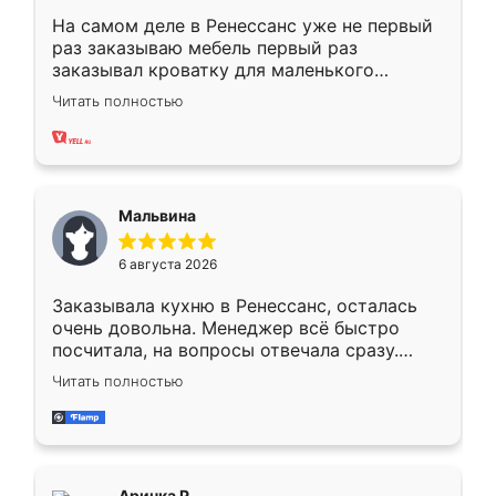
На самом деле в Ренессанс уже не первый
раз заказываю мебель первый раз
заказывал кроватку для маленького
ребёнка при его рождении ,во второй раз
Читать полностью
заказал шкаф-купе. По качеству очень
хорошее сборка достаточно быстрая,
также адекватные цены. До этого
сравнивал с разными конкурентами в этом
сегменте ,выбор у конкурентов куда
Мальвина
меньше, здесь же он более разнообразный.
Мне нравится ,если что-то потребуется из
6 августа 2026
мебели буду заказывать только здесь.
Заказывала кухню в Ренессанс, осталась
очень довольна. Менеджер всё быстро
посчитала, на вопросы отвечала сразу.
Замерщик приехал в субботу, подошёл к
Читать полностью
делу со всей ответственностью. Собрали
за день, ребята работали аккуратно, даже
пыли почти не было. Качество отличное,
ящики ходят плавно, ничего не скрипит.
Всё подошло как влитое.
Аринка Р.