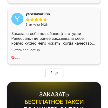
yaroslava1986
3 августа 2026
Заказала себе новый шкаф в студии
Ренессанс где ранее заказывала себе
новую кухню.Чего искать, когда качеством
вполне довольна. Служит кухня уже почти
Читать полностью
два года, нареканий нет.
Еще
ЗАКАЗАТЬ
БЕСПЛАТНОЕ ТАКСИ