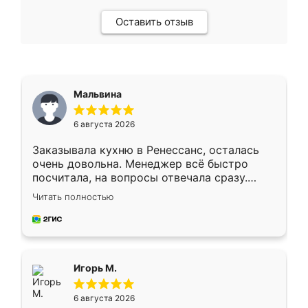
Оставить отзыв
Мальвина
6 августа 2026
Заказывала кухню в Ренессанс, осталась
очень довольна. Менеджер всё быстро
посчитала, на вопросы отвечала сразу.
Замерщик приехал в субботу, подошёл к
Читать полностью
делу со всей ответственностью. Собрали
за день, ребята работали аккуратно, даже
пыли почти не было. Качество отличное,
ящики ходят плавно, ничего не скрипит.
Всё подошло как влитое.
Игорь М.
6 августа 2026