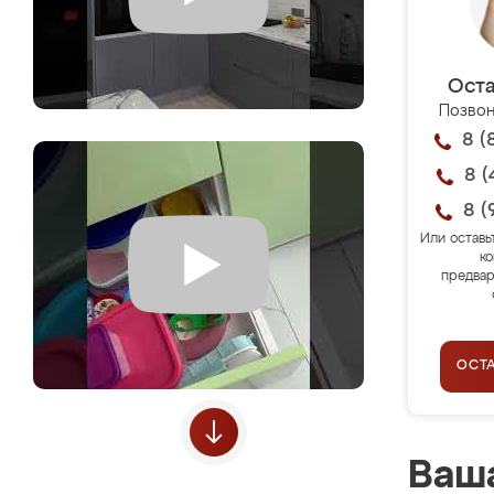
Оста
Позвон
8 (
8 (
8 (
Или оставь
ко
предвар
ОСТ
Ваша