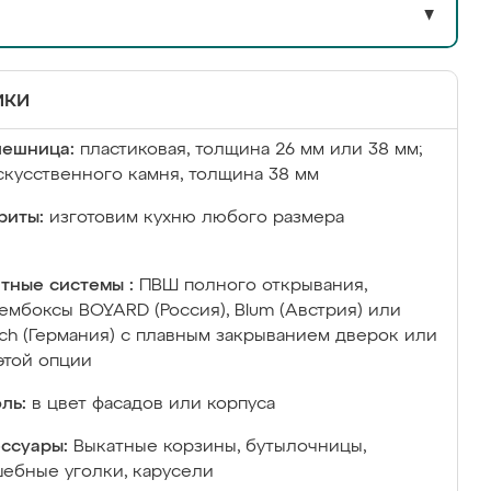
▼
ики
лешница:
пластиковая, толщина 26 мм или 38 мм;
скусственного камня, толщина 38 мм
риты:
изготовим кухню любого размера
тные системы :
ПВШ полного открывания,
ембоксы BOYARD (Россия), Blum (Австрия) или
ich (Германия) с плавным закрыванием дверок или
этой опции
ль:
в цвет фасадов или корпуса
ссуары:
Выкатные корзины, бутылочницы,
ебные уголки, карусели