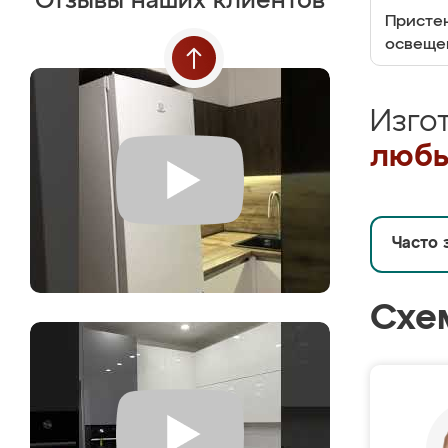
Отзывы наших клиентов
Пристен
освеще
Изго
любы
Часто 
Схе