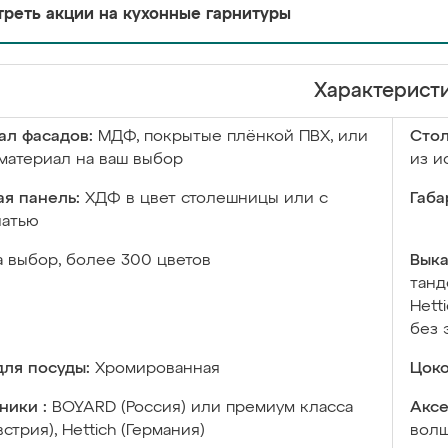
реть акции на кухонные гарнитуры
Характерист
ал фасадов:
МДФ, покрытые плёнкой ПВХ, или
Сто
материал на ваш выбор
из и
я панель:
ХДФ в цвет столешницы или с
Габа
чатью
а выбор, более 300 цветов
Выка
танд
Hett
без 
ля посуды:
Хромированная
Цоко
ники :
BOYARD (Россия) или премиум класса
Аксе
встрия), Hettich (Германия)
волш