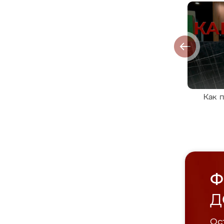
Как 
Ф
Д
Ост