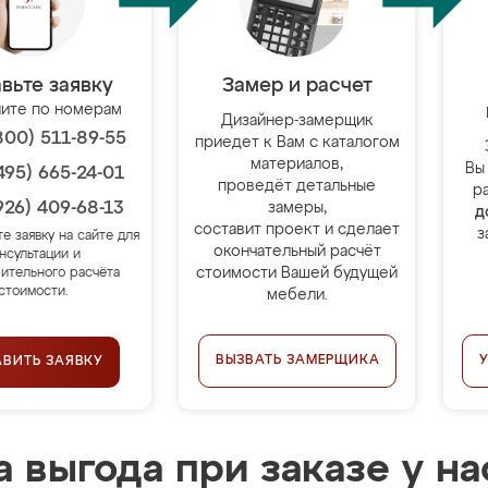
вьте заявку
Замер и расчет
ите по номерам
Дизайнер-замерщик
800) 511-89-55
приедет к Вам с каталогом
материалов,
Вы
495) 665-24-01
проведёт детальные
р
926) 409-68-13
замеры,
д
составит проект и сделает
з
те заявку на сайте для
окончательный расчёт
нсультации и
стоимости Вашей будущей
ительного расчёта
стоимости.
мебели.
ВЫЗВАТЬ ЗАМЕРЩИКА
АВИТЬ ЗАЯВКУ
 выгода при заказе у на