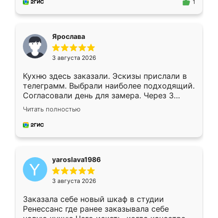
предложил по моему эскизу самый
1
подходящий вариант шкафа. Немного его
видоизменил, получилось даже лучше, чем
я хотела.
Ярослава
3 августа 2026
Кухню здесь заказали. Эскизы прислали в
телеграмм. Выбрали наиболее подходящий.
Согласовали день для замера. Через 3
недели кухня была уже готова. Остались
Читать полностью
довольны работой. Спасибо Ренессанс
мебель за качественную работу!
yaroslava1986
3 августа 2026
Заказала себе новый шкаф в студии
Ренессанс где ранее заказывала себе