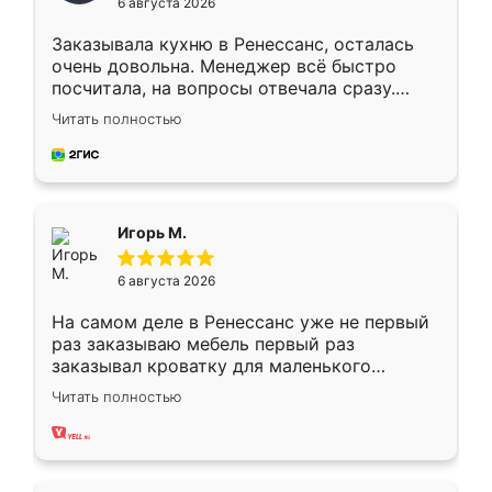
6 августа 2026
Заказывала кухню в Ренессанс, осталась
очень довольна. Менеджер всё быстро
посчитала, на вопросы отвечала сразу.
Замерщик приехал в субботу, подошёл к
Читать полностью
делу со всей ответственностью. Собрали
за день, ребята работали аккуратно, даже
пыли почти не было. Качество отличное,
ящики ходят плавно, ничего не скрипит.
Всё подошло как влитое.
Игорь М.
6 августа 2026
На самом деле в Ренессанс уже не первый
раз заказываю мебель первый раз
заказывал кроватку для маленького
ребёнка при его рождении ,во второй раз
Читать полностью
заказал шкаф-купе. По качеству очень
хорошее сборка достаточно быстрая,
также адекватные цены. До этого
сравнивал с разными конкурентами в этом