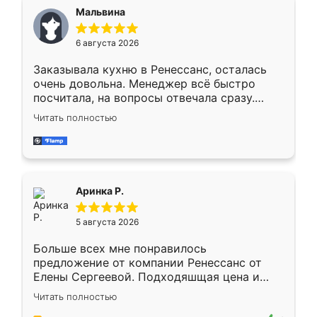
сегменте ,выбор у конкурентов куда
Мальвина
меньше, здесь же он более разнообразный.
Мне нравится ,если что-то потребуется из
6 августа 2026
мебели буду заказывать только здесь.
Заказывала кухню в Ренессанс, осталась
очень довольна. Менеджер всё быстро
посчитала, на вопросы отвечала сразу.
Замерщик приехал в субботу, подошёл к
Читать полностью
делу со всей ответственностью. Собрали
за день, ребята работали аккуратно, даже
пыли почти не было. Качество отличное,
ящики ходят плавно, ничего не скрипит.
Всё подошло как влитое.
Аринка Р.
5 августа 2026
Больше всех мне понравилось
предложение от компании Ренессанс от
Елены Сергеевой. Подходяшщая цена и
короткие сроки изготовления. Приехавший
Читать полностью
для замера сотрудник Владислав