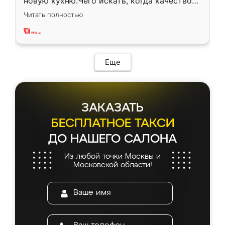
новую кухню.Чего искать, когда качеством
вполне довольна. Служит кухня уже почти
Читать полностью
два года, нареканий нет.
Еще
ЗАКАЗАТЬ
БЕСПЛАТНОЕ ТАКСИ
ДО НАШЕГО САЛОНА
Из любой точки Москвы и
Московской области!