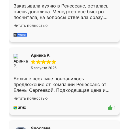
Заказывала кухню в Ренессанс, осталась
очень довольна. Менеджер всё быстро
посчитала, на вопросы отвечала сразу.
Замерщик приехал в субботу, подошёл к
Читать полностью
делу со всей ответственностью. Собрали
за день, ребята работали аккуратно, даже
пыли почти не было. Качество отличное,
ящики ходят плавно, ничего не скрипит.
Всё подошло как влитое.
Аринка Р.
5 августа 2026
Больше всех мне понравилось
предложение от компании Ренессанс от
Елены Сергеевой. Подходяшщая цена и
короткие сроки изготовления. Приехавший
Читать полностью
для замера сотрудник Владислав
предложил по моему эскизу самый
1
подходящий вариант шкафа. Немного его
видоизменил, получилось даже лучше, чем
я хотела.
Ярослава