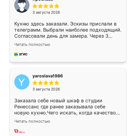
3 августа 2026
Кухню здесь заказали. Эскизы прислали в
телеграмм. Выбрали наиболее подходящий.
Согласовали день для замера. Через 3
недели кухня была уже готова. Остались
Читать полностью
довольны работой. Спасибо Ренессанс
мебель за качественную работу!
yaroslava1986
3 августа 2026
Заказала себе новый шкаф в студии
Ренессанс где ранее заказывала себе
новую кухню.Чего искать, когда качеством
вполне довольна. Служит кухня уже почти
Читать полностью
два года, нареканий нет.