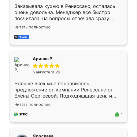
Заказывала кухню в Ренессанс, осталась
очень довольна. Менеджер всё быстро
посчитала, на вопросы отвечала сразу.
Замерщик приехал в субботу, подошёл к
Читать полностью
делу со всей ответственностью. Собрали
за день, ребята работали аккуратно, даже
пыли почти не было. Качество отличное,
ящики ходят плавно, ничего не скрипит.
Всё подошло как влитое.
Аринка Р.
5 августа 2026
Больше всех мне понравилось
предложение от компании Ренессанс от
Елены Сергеевой. Подходяшщая цена и
короткие сроки изготовления. Приехавший
Читать полностью
для замера сотрудник Владислав
предложил по моему эскизу самый
1
подходящий вариант шкафа. Немного его
видоизменил, получилось даже лучше, чем
я хотела.
Ярослава