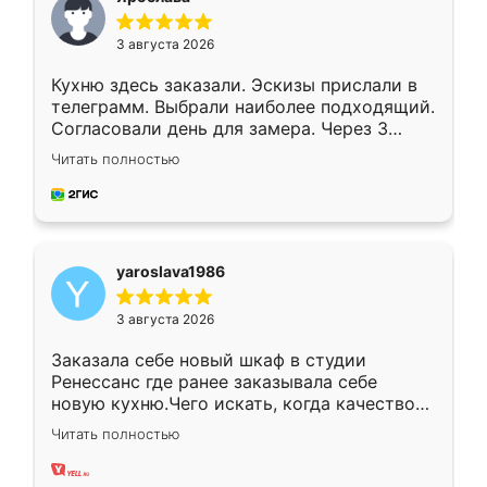
3 августа 2026
Кухню здесь заказали. Эскизы прислали в
телеграмм. Выбрали наиболее подходящий.
Согласовали день для замера. Через 3
недели кухня была уже готова. Остались
Читать полностью
довольны работой. Спасибо Ренессанс
мебель за качественную работу!
yaroslava1986
3 августа 2026
Заказала себе новый шкаф в студии
Ренессанс где ранее заказывала себе
новую кухню.Чего искать, когда качеством
вполне довольна. Служит кухня уже почти
Читать полностью
два года, нареканий нет.