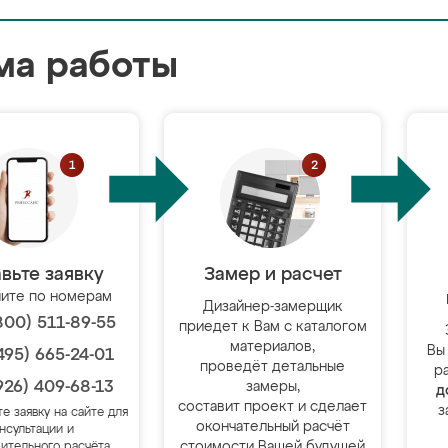
ма работы
вьте заявку
Замер и расчет
ите по номерам
Дизайнер-замерщик
800) 511-89-55
приедет к Вам с каталогом
материалов,
Вы
495) 665-24-01
проведёт детальные
р
926) 409-68-13
замеры,
д
составит проект и сделает
з
те заявку на сайте для
окончательный расчёт
нсультации и
стоимости Вашей будущей
ительного расчёта