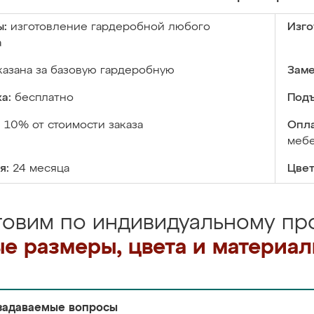
ы:
изготовление гардеробной любого
Изго
а
казана за базовую гардеробную
Заме
а:
бесплатно
Подъ
:
10% от стоимости заказа
Опла
меб
я:
24 месяца
Цвет
товим по индивидуальному про
е размеры, цвета и материа
задаваемые вопросы