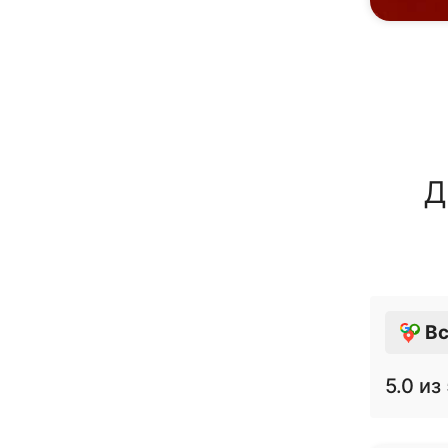
Д
Вс
5.0
из 