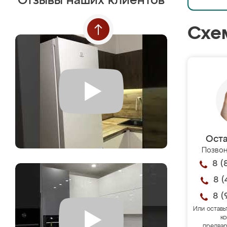
Отзывы наших клиентов
Схе
Оста
Позвон
8 (
8 (
8 (
Или оставь
ко
предвар