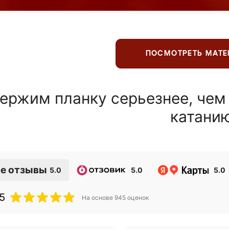
ПОСМОТРЕТЬ МАТ
ержим планку серьезнее, чем
катани
е отзывы
5.0
5.0
5.0
5
На основе
945
оценок