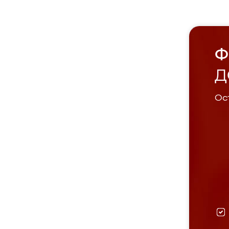
Ф
Д
Ост