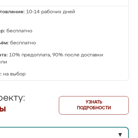
товление:
10-14 рабочих дней
р:
бесплатно
ём:
бесплатно
та:
10% предоплата, 90% после доставки
ели
:
на выбор
екту:
УЗНАТЬ
лы
ПОДРОБНОСТИ
▼