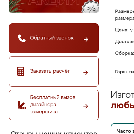
Размер
размер
Цена:
у
Обратный звонок
Доставк
Сборка
Заказать расчёт
Гаранти
Изго
Бесплатный вызов
любы
дизайнера-
замерщика
Часто 