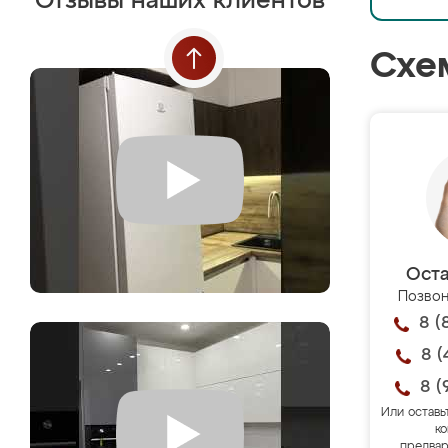
Отзывы наших клиентов
Схе
Оста
Позвон
8 (
8 (
8 (
Или оставь
ко
предвар