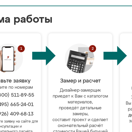
ма работы
вьте заявку
Замер и расчет
ите по номерам
Дизайнер-замерщик
800) 511-89-55
приедет к Вам с каталогом
материалов,
Вы
495) 665-24-01
проведёт детальные
р
926) 409-68-13
замеры,
д
составит проект и сделает
з
те заявку на сайте для
окончательный расчёт
нсультации и
стоимости Вашей будущей
ительного расчёта