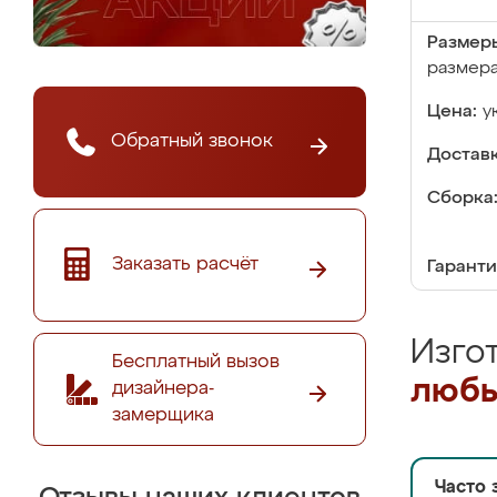
Размер
размер
Цена:
у
Обратный звонок
Доставк
Сборка
Заказать расчёт
Гаранти
Изго
Бесплатный вызов
любы
дизайнера-
замерщика
Часто 