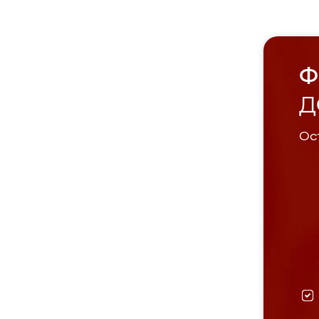
Ф
Д
Ост