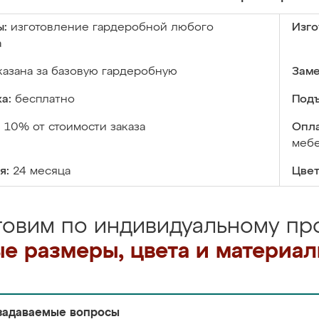
ы:
изготовление гардеробной любого
Изго
а
казана за базовую гардеробную
Заме
а:
бесплатно
Подъ
:
10% от стоимости заказа
Опла
меб
я:
24 месяца
Цвет
товим по индивидуальному про
е размеры, цвета и материа
задаваемые вопросы