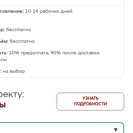
товление:
10-14 рабочих дней
р:
бесплатно
ём:
бесплатно
та:
10% предоплата, 90% после доставки
ели
:
на выбор
екту:
УЗНАТЬ
лы
ПОДРОБНОСТИ
▼