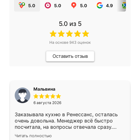
5.0
5.0
5.0
4.9
5.0
5.0
из 5
На основе
943
оценок
Оставить отзыв
Мальвина
6 августа 2026
Заказывала кухню в Ренессанс, осталась
очень довольна. Менеджер всё быстро
посчитала, на вопросы отвечала сразу.
Замерщик приехал в субботу, подошёл к
Читать полностью
делу со всей ответственностью. Собрали