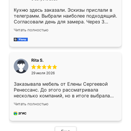
Кухню здесь заказали. Эскизы прислали в
телеграмм. Выбрали наиболее подходящий.
Согласовали день для замера. Через 3
недели кухня была уже готова. Остались
Читать полностью
довольны работой. Спасибо Ренессанс
мебель за качественную работу!
Rita S.
29 июля 2026
Заказывала мебель от Елены Сергеевой
Ренессанс. До этого рассматривала
несколько компаний, но в итоге выбрала
эту. Сначала обговорили условия, потом
Читать полностью
приехал замерщик, всё спокойно объяснил
и снял размеры. Изготовили в срок, с
доставкой тоже никаких проблем не
возникло. Сборку выполнили аккуратно,
мебель сразу встала на свое место без