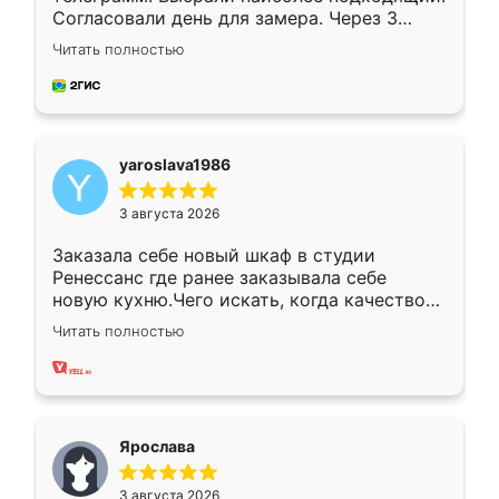
Согласовали день для замера. Через 3
недели кухня была уже готова. Остались
Читать полностью
довольны работой. Спасибо Ренессанс
мебель за качественную работу!
yaroslava1986
3 августа 2026
Заказала себе новый шкаф в студии
Ренессанс где ранее заказывала себе
новую кухню.Чего искать, когда качеством
вполне довольна. Служит кухня уже почти
Читать полностью
два года, нареканий нет.
Ярослава
3 августа 2026