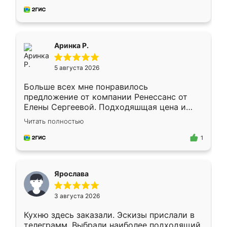
за день, ребята работали аккуратно, даже
пыли почти не было. Качество отличное,
ящики ходят плавно, ничего не скрипит.
Всё подошло как влитое.
Аринка Р.
5 августа 2026
Больше всех мне понравилось
предложение от компании Ренессанс от
Елены Сергеевой. Подходяшщая цена и
короткие сроки изготовления. Приехавший
Читать полностью
для замера сотрудник Владислав
предложил по моему эскизу самый
1
подходящий вариант шкафа. Немного его
видоизменил, получилось даже лучше, чем
я хотела.
Ярослава
3 августа 2026
Кухню здесь заказали. Эскизы прислали в
телеграмм. Выбрали наиболее подходящий.