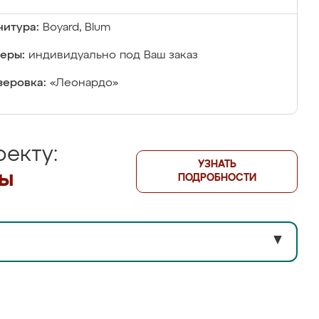
итура:
Boyard, Blum
еры:
индивидуально под Ваш заказ
еровка:
«Леонардо»
екту:
УЗНАТЬ
лы
ПОДРОБНОСТИ
▼