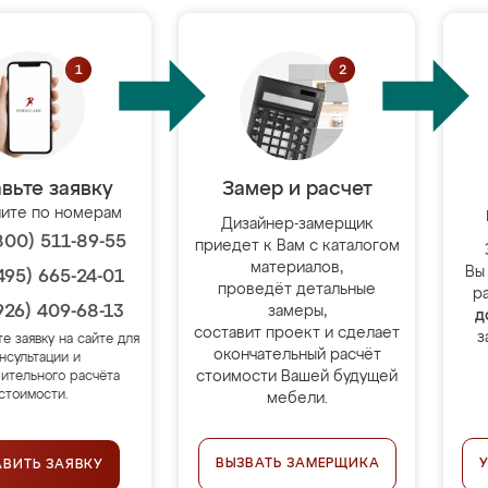
вьте заявку
Замер и расчет
ите по номерам
Дизайнер-замерщик
800) 511-89-55
приедет к Вам с каталогом
материалов,
Вы
495) 665-24-01
проведёт детальные
р
926) 409-68-13
замеры,
д
составит проект и сделает
з
те заявку на сайте для
окончательный расчёт
нсультации и
стоимости Вашей будущей
ительного расчёта
стоимости.
мебели.
ВЫЗВАТЬ ЗАМЕРЩИКА
АВИТЬ ЗАЯВКУ