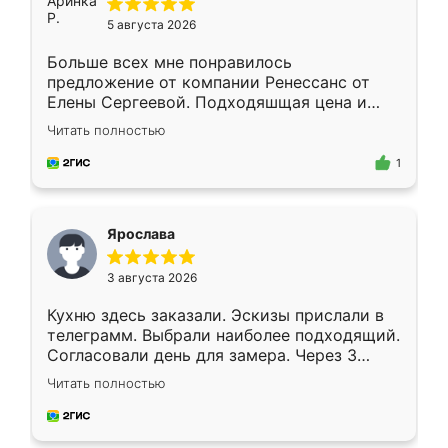
5 августа 2026
Больше всех мне понравилось
предложение от компании Ренессанс от
Елены Сергеевой. Подходяшщая цена и
короткие сроки изготовления. Приехавший
Читать полностью
для замера сотрудник Владислав
предложил по моему эскизу самый
1
подходящий вариант шкафа. Немного его
видоизменил, получилось даже лучше, чем
я хотела.
Ярослава
3 августа 2026
Кухню здесь заказали. Эскизы прислали в
телеграмм. Выбрали наиболее подходящий.
Согласовали день для замера. Через 3
недели кухня была уже готова. Остались
Читать полностью
довольны работой. Спасибо Ренессанс
мебель за качественную работу!