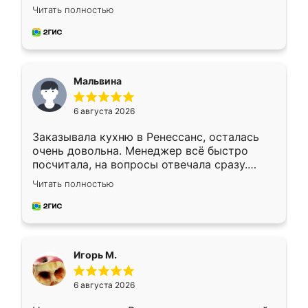
Ждал меньше месяца, сборщик с прямыми
Читать полностью
руками. По цене вышло адекватно.
Рекомендую!
Мальвина
6 августа 2026
Заказывала кухню в Ренессанс, осталась
очень довольна. Менеджер всё быстро
посчитала, на вопросы отвечала сразу.
Замерщик приехал в субботу, подошёл к
Читать полностью
делу со всей ответственностью. Собрали
за день, ребята работали аккуратно, даже
пыли почти не было. Качество отличное,
ящики ходят плавно, ничего не скрипит.
Всё подошло как влитое.
Игорь М.
6 августа 2026