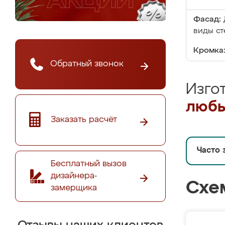
Фасад:
виды ст
Кромка
Обратный звонок
Изго
любы
Заказать расчёт
Часто 
Бесплатный вызов
дизайнера-
Схе
замерщика