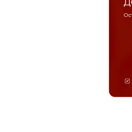
Д
Ост