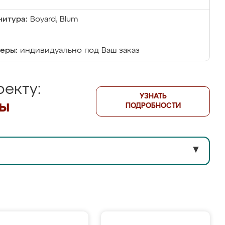
итура:
Boyard, Blum
еры:
индивидуально под Ваш заказ
екту:
УЗНАТЬ
лы
ПОДРОБНОСТИ
▼