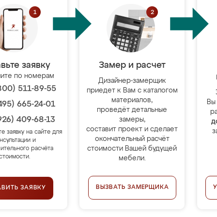
вьте заявку
Замер и расчет
ите по номерам
Дизайнер-замерщик
800) 511-89-55
приедет к Вам с каталогом
материалов,
Вы
495) 665-24-01
проведёт детальные
р
926) 409-68-13
замеры,
д
составит проект и сделает
з
те заявку на сайте для
окончательный расчёт
нсультации и
стоимости Вашей будущей
ительного расчёта
стоимости.
мебели.
ВЫЗВАТЬ ЗАМЕРЩИКА
АВИТЬ ЗАЯВКУ