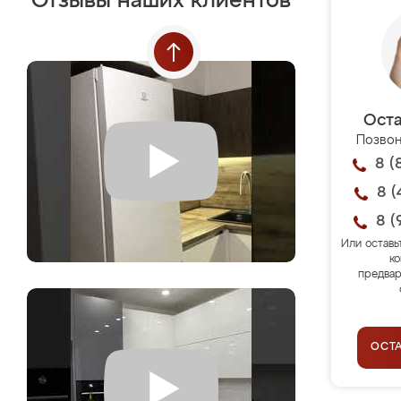
Отзывы наших клиентов
Оста
Позвон
8 (
8 (
8 (
Или оставь
ко
предвар
ОСТ