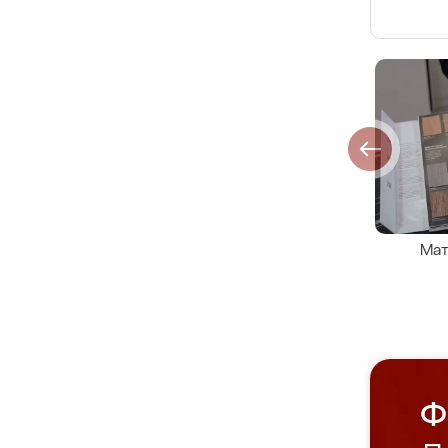
Мат
Ф