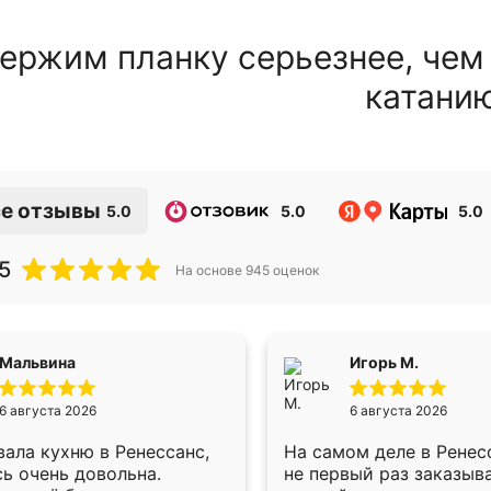
ержим планку серьезнее, чем
катани
е отзывы
5.0
5.0
5.0
5
На основе
945
оценок
Мальвина
Игорь М.
6 августа 2026
6 августа 2026
ала кухню в Ренессанс,
На самом деле в Ренес
ь очень довольна.
не первый раз заказыв