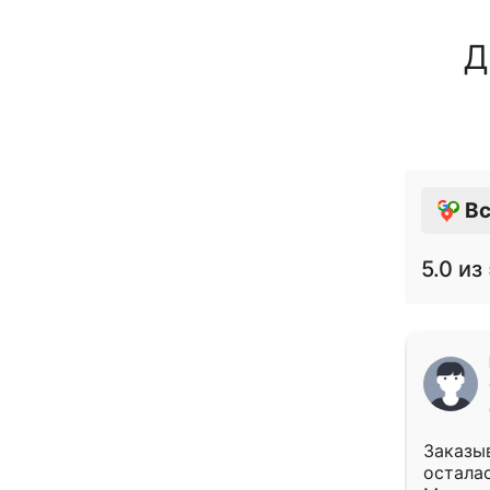
Д
Вс
5.0
из 
Заказыв
осталас