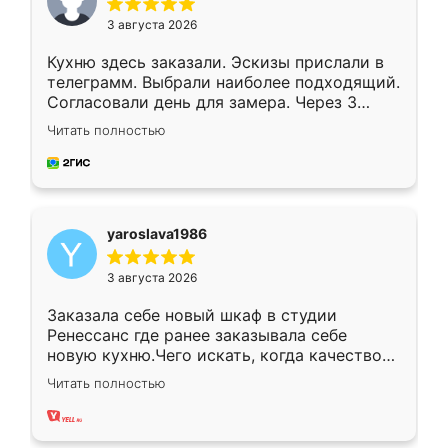
3 августа 2026
Кухню здесь заказали. Эскизы прислали в
телеграмм. Выбрали наиболее подходящий.
Согласовали день для замера. Через 3
недели кухня была уже готова. Остались
Читать полностью
довольны работой. Спасибо Ренессанс
мебель за качественную работу!
yaroslava1986
3 августа 2026
Заказала себе новый шкаф в студии
Ренессанс где ранее заказывала себе
новую кухню.Чего искать, когда качеством
вполне довольна. Служит кухня уже почти
Читать полностью
два года, нареканий нет.