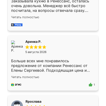
Заказывала кухню в Ренессанс, осталась
очень довольна. Менеджер всё быстро
посчитала, на вопросы отвечала сразу.
Замерщик приехал в субботу, подошёл к
Читать полностью
делу со всей ответственностью. Собрали
за день, ребята работали аккуратно, даже
пыли почти не было. Качество отличное,
ящики ходят плавно, ничего не скрипит.
Всё подошло как влитое.
Аринка Р.
5 августа 2026
Больше всех мне понравилось
предложение от компании Ренессанс от
Елены Сергеевой. Подходяшщая цена и
короткие сроки изготовления. Приехавший
Читать полностью
для замера сотрудник Владислав
предложил по моему эскизу самый
1
подходящий вариант шкафа. Немного его
видоизменил, получилось даже лучше, чем
я хотела.
Ярослава