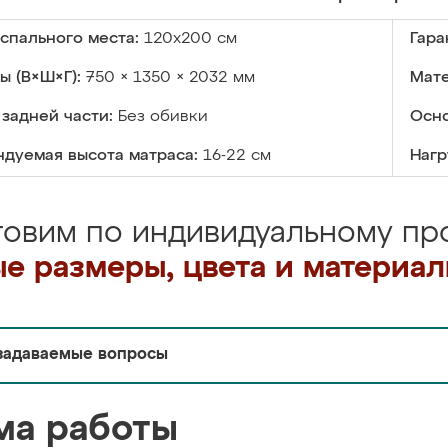
спального места:
120х200 см
Гара
ы (В×Ш×Г):
750 × 1350 × 2032 мм
Мате
задней части:
Без обивки
Осно
дуемая высота матраса:
16-22 см
Нагр
товим по индивидуальному про
е размеры, цвета и материа
задаваемые вопросы
ма работы