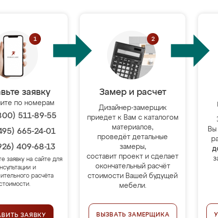
вьте заявку
Замер и расчет
ите по номерам
Дизайнер-замерщик
800) 511-89-55
приедет к Вам с каталогом
материалов,
Вы
495) 665-24-01
проведёт детальные
р
926) 409-68-13
замеры,
д
составит проект и сделает
з
те заявку на сайте для
окончательный расчёт
нсультации и
стоимости Вашей будущей
ительного расчёта
стоимости.
мебели.
ВЫЗВАТЬ ЗАМЕРЩИКА
АВИТЬ ЗАЯВКУ