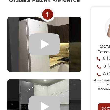
Отзывы наших клиентов
Оста
Позвон
8 (
8 (
8 (
Или оставь
ко
предвар
ОСТ