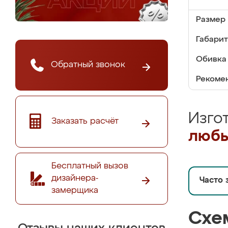
Размер 
Габарит
Обивка 
Обратный звонок
Рекомен
Изго
Заказать расчёт
любы
Бесплатный вызов
дизайнера-
Часто 
замерщика
Схе