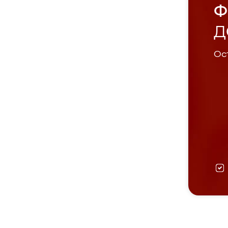
Ф
Д
Ост