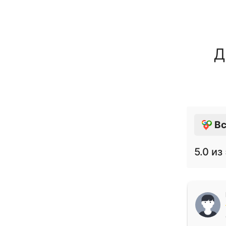
Д
Вс
5.0
из 