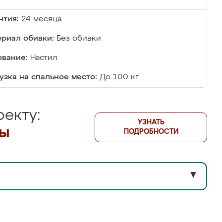
нтия:
24 месяца
риал обивки:
Без обивки
вание:
Настил
узка на спальное место:
До 100 кг
екту:
УЗНАТЬ
лы
ПОДРОБНОСТИ
▼