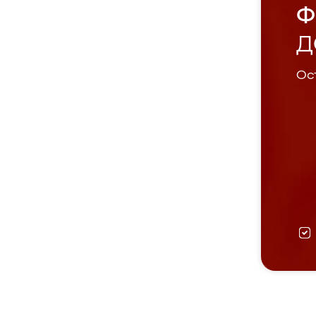
Ф
Д
Ост