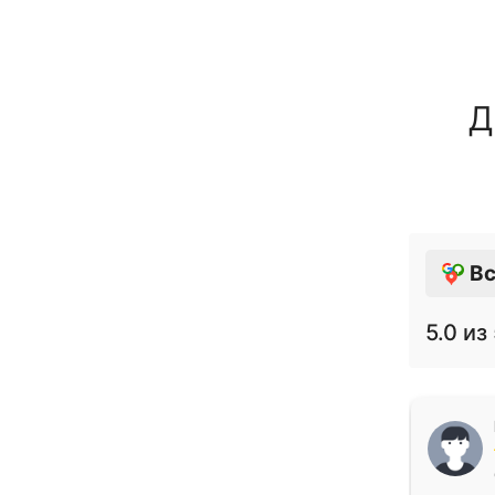
Д
Вс
5.0
из 