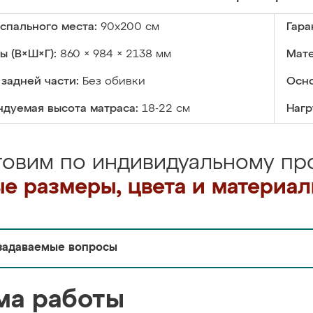
спального места:
90х200 см
Гара
ы (В×Ш×Г):
860 × 984 × 2138 мм
Мате
задней части:
Без обивки
Осно
дуемая высота матраса:
18-22 см
Нагр
товим по индивидуальному про
е размеры, цвета и материа
задаваемые вопросы
ма работы