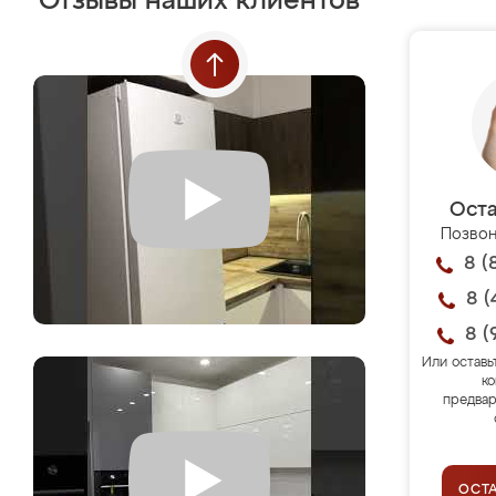
Отзывы наших клиентов
Оста
Позвон
8 (
8 (
8 (
Или оставь
ко
предвар
ОСТ