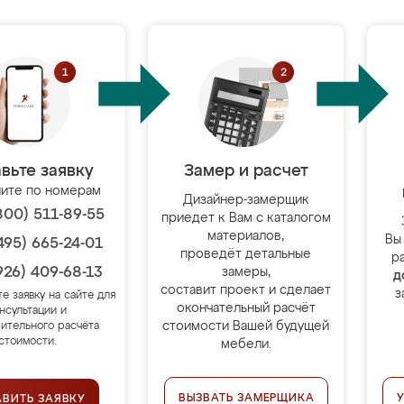
вьте заявку
Замер и расчет
ите по номерам
Дизайнер-замерщик
800) 511-89-55
приедет к Вам с каталогом
материалов,
Вы
495) 665-24-01
проведёт детальные
р
926) 409-68-13
замеры,
д
составит проект и сделает
з
те заявку на сайте для
окончательный расчёт
нсультации и
стоимости Вашей будущей
ительного расчёта
стоимости.
мебели.
ВЫЗВАТЬ ЗАМЕРЩИКА
АВИТЬ ЗАЯВКУ