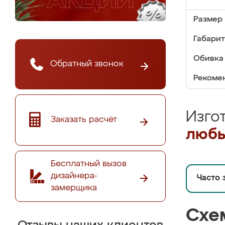
Размер 
Габарит
Обивка 
Обратный звонок
Рекомен
Изго
Заказать расчёт
любы
Бесплатный вызов
дизайнера-
Часто 
замерщика
Схе