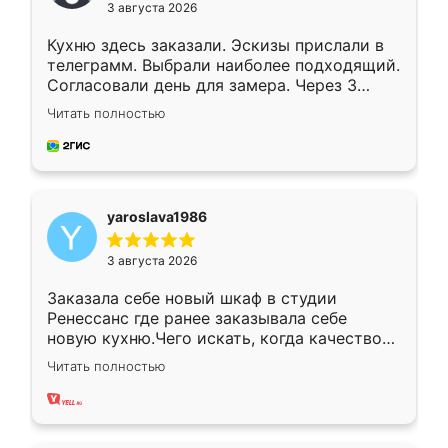
3 августа 2026
Кухню здесь заказали. Эскизы прислали в
телеграмм. Выбрали наиболее подходящий.
Согласовали день для замера. Через 3
недели кухня была уже готова. Остались
Читать полностью
довольны работой. Спасибо Ренессанс
мебель за качественную работу!
yaroslava1986
3 августа 2026
Заказала себе новый шкаф в студии
Ренессанс где ранее заказывала себе
новую кухню.Чего искать, когда качеством
вполне довольна. Служит кухня уже почти
Читать полностью
два года, нареканий нет.