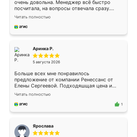
очень довольна. Менеджер всё быстро
посчитала, на вопросы отвечала сразу.
Замерщик приехал в субботу, подошёл к
Читать полностью
делу со всей ответственностью. Собрали
за день, ребята работали аккуратно, даже
пыли почти не было. Качество отличное,
ящики ходят плавно, ничего не скрипит.
Всё подошло как влитое.
Аринка Р.
5 августа 2026
Больше всех мне понравилось
предложение от компании Ренессанс от
Елены Сергеевой. Подходяшщая цена и
короткие сроки изготовления. Приехавший
Читать полностью
для замера сотрудник Владислав
предложил по моему эскизу самый
1
подходящий вариант шкафа. Немного его
видоизменил, получилось даже лучше, чем
я хотела.
Ярослава