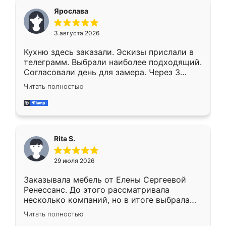
Ярослава
3 августа 2026
Кухню здесь заказали. Эскизы прислали в
телеграмм. Выбрали наиболее подходящий.
Согласовали день для замера. Через 3
недели кухня была уже готова. Остались
Читать полностью
довольны работой. Спасибо Ренессанс
мебель за качественную работу!
Rita S.
29 июля 2026
Заказывала мебель от Елены Сергеевой
Ренессанс. До этого рассматривала
несколько компаний, но в итоге выбрала
эту. Сначала обговорили условия, потом
Читать полностью
приехал замерщик, всё спокойно объяснил