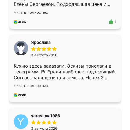
Елены Сергеевой. Подходяшщая цена и
короткие сроки изготовления. Приехавший
Читать полностью
для замера сотрудник Владислав
предложил по моему эскизу самый
1
подходящий вариант шкафа. Немного его
видоизменил, получилось даже лучше, чем
я хотела.
Ярослава
3 августа 2026
Кухню здесь заказали. Эскизы прислали в
телеграмм. Выбрали наиболее подходящий.
Согласовали день для замера. Через 3
недели кухня была уже готова. Остались
Читать полностью
довольны работой. Спасибо Ренессанс
мебель за качественную работу!
yaroslava1986
3 августа 2026