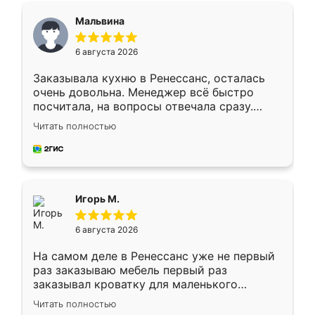
Мальвина
6 августа 2026
Заказывала кухню в Ренессанс, осталась
очень довольна. Менеджер всё быстро
посчитала, на вопросы отвечала сразу.
Замерщик приехал в субботу, подошёл к
Читать полностью
делу со всей ответственностью. Собрали
за день, ребята работали аккуратно, даже
пыли почти не было. Качество отличное,
ящики ходят плавно, ничего не скрипит.
Всё подошло как влитое.
Игорь М.
6 августа 2026
На самом деле в Ренессанс уже не первый
раз заказываю мебель первый раз
заказывал кроватку для маленького
ребёнка при его рождении ,во второй раз
Читать полностью
заказал шкаф-купе. По качеству очень