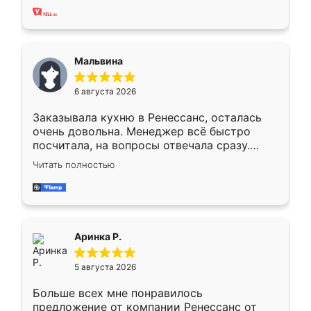
хорошее сборка достаточно быстрая,
также адекватные цены. До этого
сравнивал с разными конкурентами в этом
сегменте ,выбор у конкурентов куда
Мальвина
меньше, здесь же он более разнообразный.
Мне нравится ,если что-то потребуется из
6 августа 2026
мебели буду заказывать только здесь.
Заказывала кухню в Ренессанс, осталась
очень довольна. Менеджер всё быстро
посчитала, на вопросы отвечала сразу.
Замерщик приехал в субботу, подошёл к
Читать полностью
делу со всей ответственностью. Собрали
за день, ребята работали аккуратно, даже
пыли почти не было. Качество отличное,
ящики ходят плавно, ничего не скрипит.
Всё подошло как влитое.
Аринка Р.
5 августа 2026
Больше всех мне понравилось
предложение от компании Ренессанс от