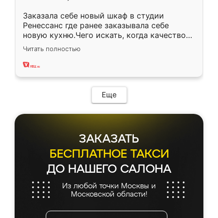
Заказала себе новый шкаф в студии
Ренессанс где ранее заказывала себе
новую кухню.Чего искать, когда качеством
вполне довольна. Служит кухня уже почти
Читать полностью
два года, нареканий нет.
Еще
ЗАКАЗАТЬ
БЕСПЛАТНОЕ ТАКСИ
ДО НАШЕГО САЛОНА
Из любой точки Москвы и
Московской области!