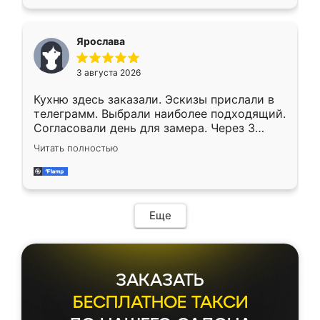
Ярослава
3 августа 2026
Кухню здесь заказали. Эскизы прислали в
телеграмм. Выбрали наиболее подходящий.
Согласовали день для замера. Через 3
недели кухня была уже готова. Остались
Читать полностью
довольны работой. Спасибо Ренессанс
мебель за качественную работу!
Еще
ЗАКАЗАТЬ
БЕСПЛАТНОЕ ТАКСИ