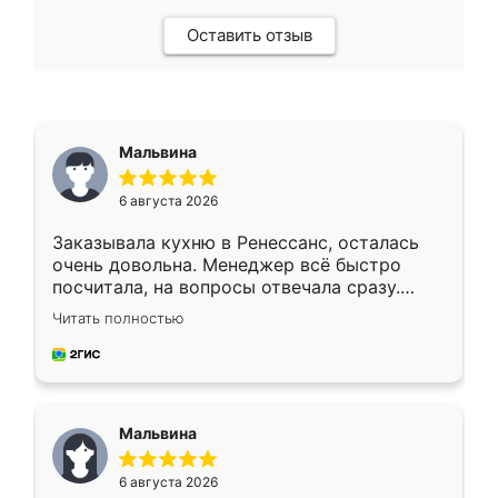
Оставить отзыв
Мальвина
6 августа 2026
Заказывала кухню в Ренессанс, осталась
очень довольна. Менеджер всё быстро
посчитала, на вопросы отвечала сразу.
Замерщик приехал в субботу, подошёл к
Читать полностью
делу со всей ответственностью. Собрали
за день, ребята работали аккуратно, даже
пыли почти не было. Качество отличное,
ящики ходят плавно, ничего не скрипит.
Всё подошло как влитое.
Мальвина
6 августа 2026