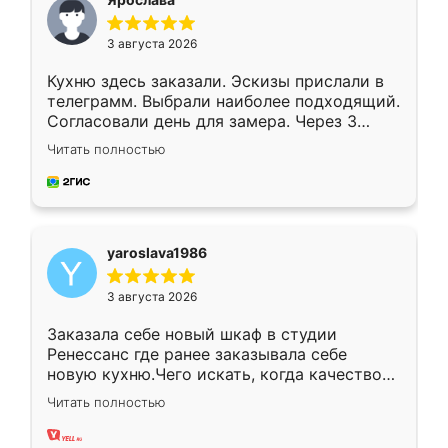
3 августа 2026
Кухню здесь заказали. Эскизы прислали в
телеграмм. Выбрали наиболее подходящий.
Согласовали день для замера. Через 3
недели кухня была уже готова. Остались
Читать полностью
довольны работой. Спасибо Ренессанс
мебель за качественную работу!
yaroslava1986
3 августа 2026
Заказала себе новый шкаф в студии
Ренессанс где ранее заказывала себе
новую кухню.Чего искать, когда качеством
вполне довольна. Служит кухня уже почти
Читать полностью
два года, нареканий нет.