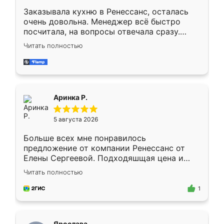
Заказывала кухню в Ренессанс, осталась
очень довольна. Менеджер всё быстро
посчитала, на вопросы отвечала сразу.
Замерщик приехал в субботу, подошёл к
Читать полностью
делу со всей ответственностью. Собрали
за день, ребята работали аккуратно, даже
пыли почти не было. Качество отличное,
ящики ходят плавно, ничего не скрипит.
Всё подошло как влитое.
Аринка Р.
5 августа 2026
Больше всех мне понравилось
предложение от компании Ренессанс от
Елены Сергеевой. Подходяшщая цена и
короткие сроки изготовления. Приехавший
Читать полностью
для замера сотрудник Владислав
предложил по моему эскизу самый
1
подходящий вариант шкафа. Немного его
видоизменил, получилось даже лучше, чем
я хотела.
Ярослава