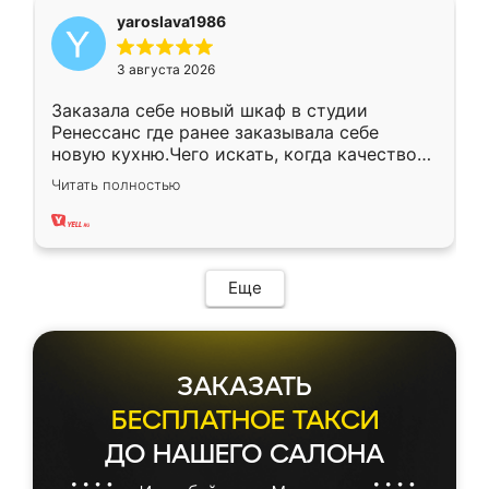
yaroslava1986
3 августа 2026
Заказала себе новый шкаф в студии
Ренессанс где ранее заказывала себе
новую кухню.Чего искать, когда качеством
вполне довольна. Служит кухня уже почти
Читать полностью
два года, нареканий нет.
Еще
ЗАКАЗАТЬ
БЕСПЛАТНОЕ ТАКСИ
ДО НАШЕГО САЛОНА