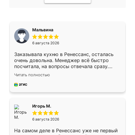
Мальвина
6 августа 2026
Заказывала кухню в Ренессанс, осталась
очень довольна. Менеджер всё быстро
посчитала, на вопросы отвечала сразу.
Замерщик приехал в субботу, подошёл к
Читать полностью
делу со всей ответственностью. Собрали
за день, ребята работали аккуратно, даже
пыли почти не было. Качество отличное,
ящики ходят плавно, ничего не скрипит.
Всё подошло как влитое.
Игорь М.
6 августа 2026
На самом деле в Ренессанс уже не первый