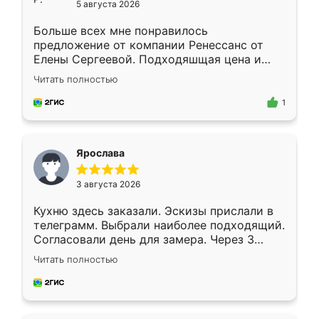
5 августа 2026
Больше всех мне понравилось
предложение от компании Ренессанс от
Елены Сергеевой. Подходяшщая цена и
короткие сроки изготовления. Приехавший
Читать полностью
для замера сотрудник Владислав
предложил по моему эскизу самый
1
подходящий вариант шкафа. Немного его
видоизменил, получилось даже лучше, чем
я хотела.
Ярослава
3 августа 2026
Кухню здесь заказали. Эскизы прислали в
телеграмм. Выбрали наиболее подходящий.
Согласовали день для замера. Через 3
недели кухня была уже готова. Остались
Читать полностью
довольны работой. Спасибо Ренессанс
мебель за качественную работу!