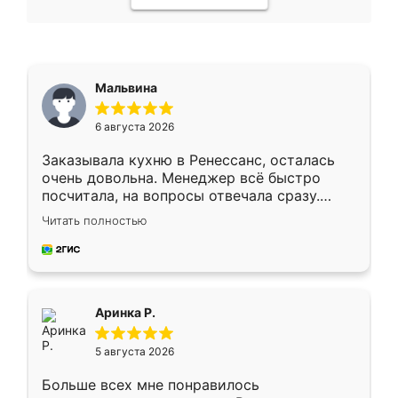
Мальвина
6 августа 2026
Заказывала кухню в Ренессанс, осталась
очень довольна. Менеджер всё быстро
посчитала, на вопросы отвечала сразу.
Замерщик приехал в субботу, подошёл к
Читать полностью
делу со всей ответственностью. Собрали
за день, ребята работали аккуратно, даже
пыли почти не было. Качество отличное,
ящики ходят плавно, ничего не скрипит.
Всё подошло как влитое.
Аринка Р.
5 августа 2026
Больше всех мне понравилось