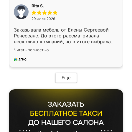
Rita S.
29 июля 2026
Заказывала мебель от Елены Сергеевой
Ренессанс. До этого рассматривала
несколько компаний, но в итоге выбрала
эту. Сначала обговорили условия, потом
Читать полностью
приехал замерщик, всё спокойно объяснил
и снял размеры. Изготовили в срок, с
доставкой тоже никаких проблем не
возникло. Сборку выполнили аккуратно,
мебель сразу встала на свое место без
Еще
каких-либо доработок. Качеством осталась
довольна, все выглядит так, как и ожидала.
ЗАКАЗАТЬ
БЕСПЛАТНОЕ ТАКСИ
ДО НАШЕГО САЛОНА