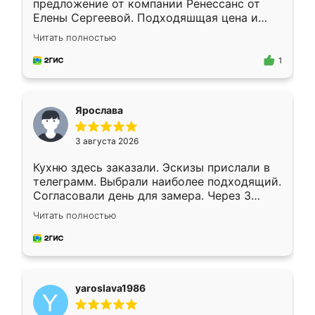
предложение от компании Ренессанс от
Елены Сергеевой. Подходяшщая цена и
короткие сроки изготовления. Приехавший
Читать полностью
для замера сотрудник Владислав
предложил по моему эскизу самый
1
подходящий вариант шкафа. Немного его
видоизменил, получилось даже лучше, чем
я хотела.
Ярослава
3 августа 2026
Кухню здесь заказали. Эскизы прислали в
телеграмм. Выбрали наиболее подходящий.
Согласовали день для замера. Через 3
недели кухня была уже готова. Остались
Читать полностью
довольны работой. Спасибо Ренессанс
мебель за качественную работу!
yaroslava1986