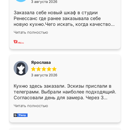
3 августа 2026
Заказала себе новый шкаф в студии
Ренессанс где ранее заказывала себе
новую кухню.Чего искать, когда качеством
вполне довольна. Служит кухня уже почти
Читать полностью
два года, нареканий нет.
Ярослава
3 августа 2026
Кухню здесь заказали. Эскизы прислали в
телеграмм. Выбрали наиболее подходящий.
Согласовали день для замера. Через 3
недели кухня была уже готова. Остались
Читать полностью
довольны работой. Спасибо Ренессанс
мебель за качественную работу!