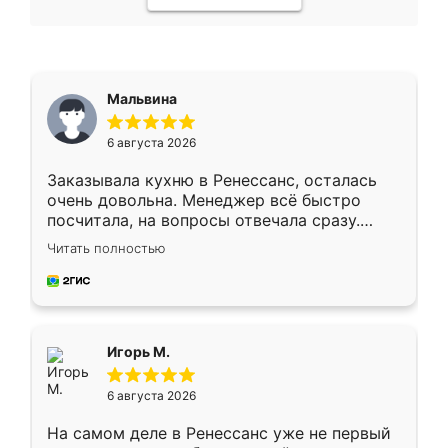
Мальвина
6 августа 2026
Заказывала кухню в Ренессанс, осталась
очень довольна. Менеджер всё быстро
посчитала, на вопросы отвечала сразу.
Замерщик приехал в субботу, подошёл к
Читать полностью
делу со всей ответственностью. Собрали
за день, ребята работали аккуратно, даже
пыли почти не было. Качество отличное,
ящики ходят плавно, ничего не скрипит.
Всё подошло как влитое.
Игорь М.
6 августа 2026
На самом деле в Ренессанс уже не первый