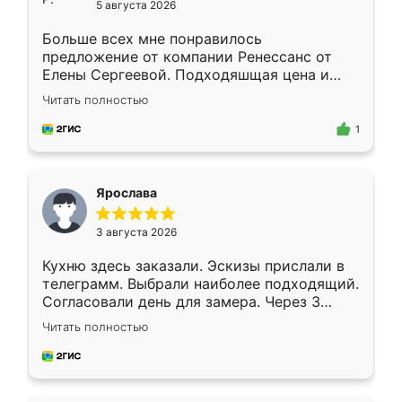
5 августа 2026
Больше всех мне понравилось
предложение от компании Ренессанс от
Елены Сергеевой. Подходяшщая цена и
короткие сроки изготовления. Приехавший
Читать полностью
для замера сотрудник Владислав
предложил по моему эскизу самый
1
подходящий вариант шкафа. Немного его
видоизменил, получилось даже лучше, чем
я хотела.
Ярослава
3 августа 2026
Кухню здесь заказали. Эскизы прислали в
телеграмм. Выбрали наиболее подходящий.
Согласовали день для замера. Через 3
недели кухня была уже готова. Остались
Читать полностью
довольны работой. Спасибо Ренессанс
мебель за качественную работу!