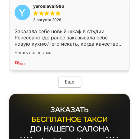
yaroslava1986
3 августа 2026
Заказала себе новый шкаф в студии
Ренессанс где ранее заказывала себе
новую кухню.Чего искать, когда качеством
вполне довольна. Служит кухня уже почти
Читать полностью
два года, нареканий нет.
Еще
ЗАКАЗАТЬ
БЕСПЛАТНОЕ ТАКСИ
ДО НАШЕГО САЛОНА