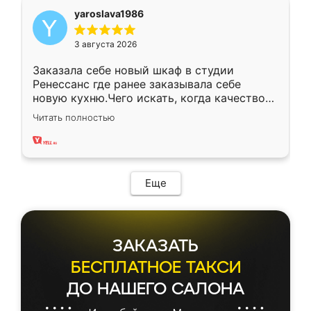
yaroslava1986
3 августа 2026
Заказала себе новый шкаф в студии
Ренессанс где ранее заказывала себе
новую кухню.Чего искать, когда качеством
вполне довольна. Служит кухня уже почти
Читать полностью
два года, нареканий нет.
Еще
ЗАКАЗАТЬ
БЕСПЛАТНОЕ ТАКСИ
ДО НАШЕГО САЛОНА