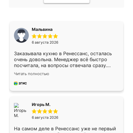
Мальвина
6 августа 2026
Заказывала кухню в Ренессанс, осталась
очень довольна. Менеджер всё быстро
посчитала, на вопросы отвечала сразу.
Замерщик приехал в субботу, подошёл к
Читать полностью
делу со всей ответственностью. Собрали
за день, ребята работали аккуратно, даже
пыли почти не было. Качество отличное,
ящики ходят плавно, ничего не скрипит.
Всё подошло как влитое.
Игорь М.
6 августа 2026
На самом деле в Ренессанс уже не первый