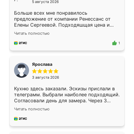
5 августа 2026
Больше всех мне понравилось
предложение от компании Ренессанс от
Елены Сергеевой. Подходяшщая цена и
короткие сроки изготовления. Приехавший
Читать полностью
для замера сотрудник Владислав
предложил по моему эскизу самый
1
подходящий вариант шкафа. Немного его
видоизменил, получилось даже лучше, чем
я хотела.
Ярослава
3 августа 2026
Кухню здесь заказали. Эскизы прислали в
телеграмм. Выбрали наиболее подходящий.
Согласовали день для замера. Через 3
недели кухня была уже готова. Остались
Читать полностью
довольны работой. Спасибо Ренессанс
мебель за качественную работу!