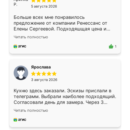
5 августа 2026
Больше всех мне понравилось
предложение от компании Ренессанс от
Елены Сергеевой. Подходяшщая цена и
короткие сроки изготовления. Приехавший
Читать полностью
для замера сотрудник Владислав
предложил по моему эскизу самый
1
подходящий вариант шкафа. Немного его
видоизменил, получилось даже лучше, чем
я хотела.
Ярослава
3 августа 2026
Кухню здесь заказали. Эскизы прислали в
телеграмм. Выбрали наиболее подходящий.
Согласовали день для замера. Через 3
недели кухня была уже готова. Остались
Читать полностью
довольны работой. Спасибо Ренессанс
мебель за качественную работу!