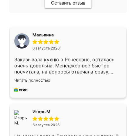
Оставить отзыв
Мальвина
6 августа 2026
Заказывала кухню в Ренессанс, осталась
очень довольна. Менеджер всё быстро
посчитала, на вопросы отвечала сразу.
Замерщик приехал в субботу, подошёл к
Читать полностью
делу со всей ответственностью. Собрали
за день, ребята работали аккуратно, даже
пыли почти не было. Качество отличное,
ящики ходят плавно, ничего не скрипит.
Всё подошло как влитое.
Игорь М.
6 августа 2026