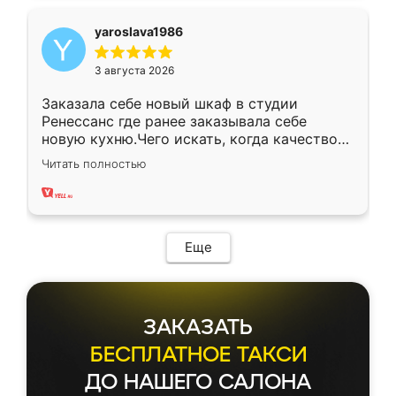
yaroslava1986
3 августа 2026
Заказала себе новый шкаф в студии
Ренессанс где ранее заказывала себе
новую кухню.Чего искать, когда качеством
вполне довольна. Служит кухня уже почти
Читать полностью
два года, нареканий нет.
Еще
ЗАКАЗАТЬ
БЕСПЛАТНОЕ ТАКСИ
ДО НАШЕГО САЛОНА