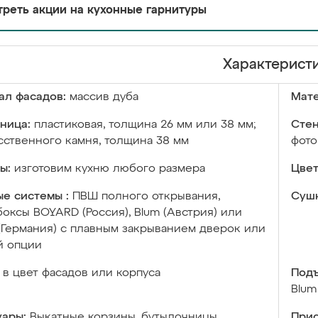
реть акции на кухонные гарнитуры
Характерист
ал фасадов:
массив дуба
Мате
ница:
пластиковая, толщина 26 мм или 38 мм;
Стен
сственного камня, толщина 38 мм
фото
ы:
изготовим кухню любого размера
Цвет
е системы :
ПВШ полного открывания,
Сушк
оксы BOYARD (Россия), Blum (Австрия) или
 (Германия) с плавным закрыванием дверок или
й опции
в цвет фасадов или корпуса
Подъ
Blum
уары:
Выкатные корзины, бутылочницы,
Прис