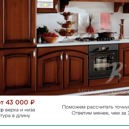
от 43 000 ₽
Поможем рассчитать точну
тр
верха и низа
Ответим менее, чем за 
тура в длину