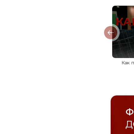
Как 
Ф
Д