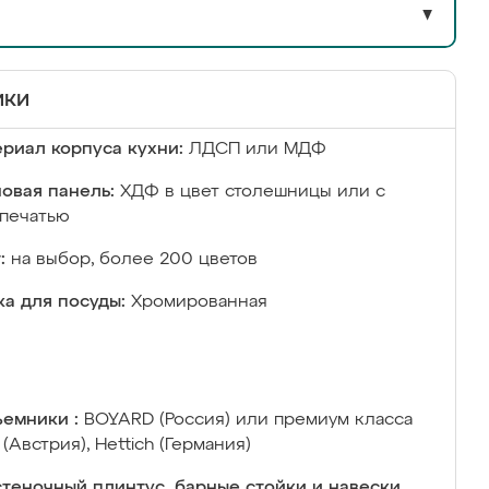
▼
ики
риал корпуса кухни:
ЛДСП или МДФ
овая панель:
ХДФ в цвет столешницы или с
печатью
:
на выбор, более 200 цветов
а для посуды:
Хромированная
емники :
BOYARD (Россия) или премиум класса
 (Австрия), Hettich (Германия)
теночный плинтус, барные стойки и навески,