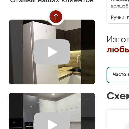
Отзывы наших клиентов
волшебн
Ручки:
Изго
любы
Часто 
Схе