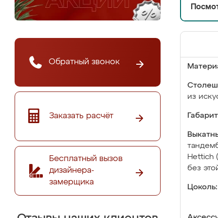
Посмот
Обратный звонок
Матери
Столеш
из иску
Заказать расчёт
Габарит
Выкатны
тандемб
Hettich
Бесплатный вызов
без это
дизайнера-
замерщика
Цоколь:
Аксесс