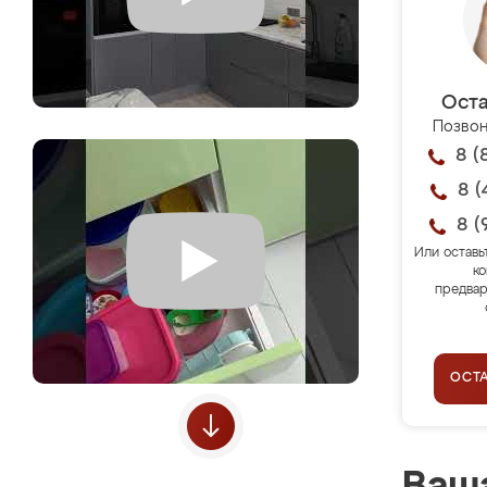
Оста
Позвон
8 (
8 (
8 (
Или оставь
ко
предвар
ОСТ