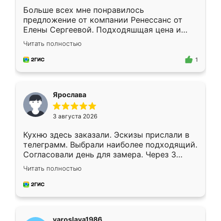
Больше всех мне понравилось
предложение от компании Ренессанс от
Елены Сергеевой. Подходяшщая цена и
короткие сроки изготовления. Приехавший
Читать полностью
для замера сотрудник Владислав
предложил по моему эскизу самый
1
подходящий вариант шкафа. Немного его
видоизменил, получилось даже лучше, чем
я хотела.
Ярослава
3 августа 2026
Кухню здесь заказали. Эскизы прислали в
телеграмм. Выбрали наиболее подходящий.
Согласовали день для замера. Через 3
недели кухня была уже готова. Остались
Читать полностью
довольны работой. Спасибо Ренессанс
мебель за качественную работу!
yaroslava1986