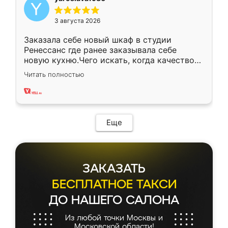
3 августа 2026
Заказала себе новый шкаф в студии
Ренессанс где ранее заказывала себе
новую кухню.Чего искать, когда качеством
вполне довольна. Служит кухня уже почти
Читать полностью
два года, нареканий нет.
Еще
ЗАКАЗАТЬ
БЕСПЛАТНОЕ ТАКСИ
ДО НАШЕГО САЛОНА
Из любой точки Москвы и
Московской области!