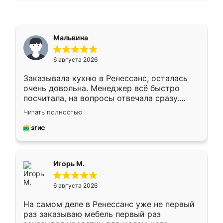
Мальвина
6 августа 2026
Заказывала кухню в Ренессанс, осталась
очень довольна. Менеджер всё быстро
посчитала, на вопросы отвечала сразу.
Замерщик приехал в субботу, подошёл к
Читать полностью
делу со всей ответственностью. Собрали
за день, ребята работали аккуратно, даже
пыли почти не было. Качество отличное,
ящики ходят плавно, ничего не скрипит.
Всё подошло как влитое.
Игорь М.
6 августа 2026
На самом деле в Ренессанс уже не первый
раз заказываю мебель первый раз