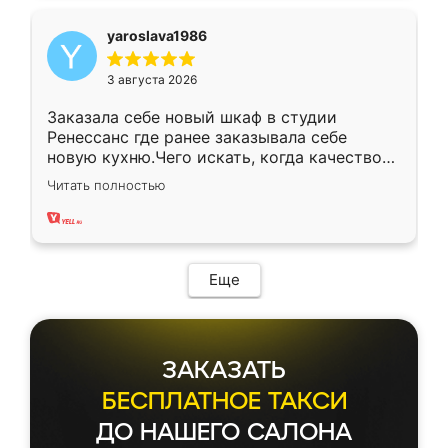
yaroslava1986
3 августа 2026
Заказала себе новый шкаф в студии
Ренессанс где ранее заказывала себе
новую кухню.Чего искать, когда качеством
вполне довольна. Служит кухня уже почти
Читать полностью
два года, нареканий нет.
Еще
ЗАКАЗАТЬ
БЕСПЛАТНОЕ ТАКСИ
ДО НАШЕГО САЛОНА