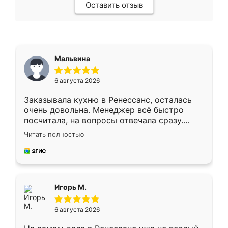
Оставить отзыв
Мальвина
6 августа 2026
Заказывала кухню в Ренессанс, осталась
очень довольна. Менеджер всё быстро
посчитала, на вопросы отвечала сразу.
Замерщик приехал в субботу, подошёл к
Читать полностью
делу со всей ответственностью. Собрали
за день, ребята работали аккуратно, даже
пыли почти не было. Качество отличное,
ящики ходят плавно, ничего не скрипит.
Всё подошло как влитое.
Игорь М.
6 августа 2026