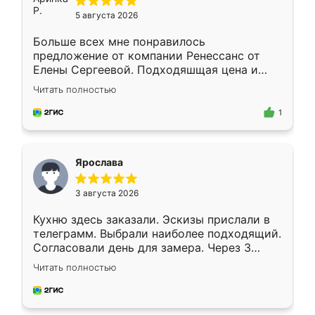
5 августа 2026
Больше всех мне понравилось
предложение от компании Ренессанс от
Елены Сергеевой. Подходяшщая цена и
короткие сроки изготовления. Приехавший
Читать полностью
для замера сотрудник Владислав
предложил по моему эскизу самый
1
подходящий вариант шкафа. Немного его
видоизменил, получилось даже лучше, чем
я хотела.
Ярослава
3 августа 2026
Кухню здесь заказали. Эскизы прислали в
телеграмм. Выбрали наиболее подходящий.
Согласовали день для замера. Через 3
недели кухня была уже готова. Остались
Читать полностью
довольны работой. Спасибо Ренессанс
мебель за качественную работу!