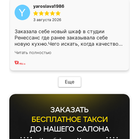
yaroslava1986
3 августа 2026
Заказала себе новый шкаф в студии
Ренессанс где ранее заказывала себе
новую кухню.Чего искать, когда качеством
вполне довольна. Служит кухня уже почти
Читать полностью
два года, нареканий нет.
Еще
ЗАКАЗАТЬ
БЕСПЛАТНОЕ ТАКСИ
ДО НАШЕГО САЛОНА