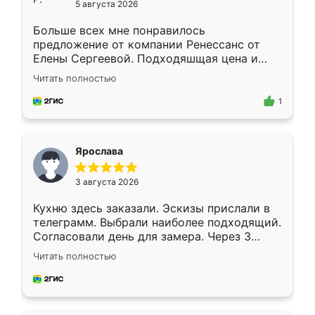
5 августа 2026
Больше всех мне понравилось
предложение от компании Ренессанс от
Елены Сергеевой. Подходяшщая цена и
короткие сроки изготовления. Приехавший
Читать полностью
для замера сотрудник Владислав
предложил по моему эскизу самый
1
подходящий вариант шкафа. Немного его
видоизменил, получилось даже лучше, чем
я хотела.
Ярослава
3 августа 2026
Кухню здесь заказали. Эскизы прислали в
телеграмм. Выбрали наиболее подходящий.
Согласовали день для замера. Через 3
недели кухня была уже готова. Остались
Читать полностью
довольны работой. Спасибо Ренессанс
мебель за качественную работу!