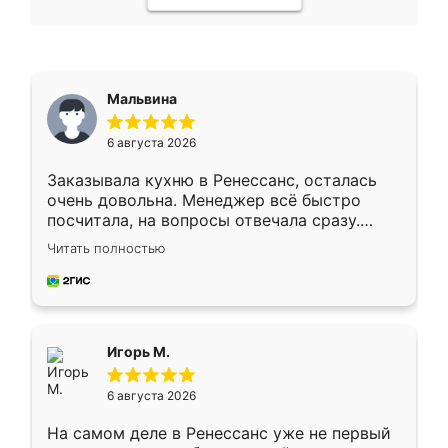
Мальвина
6 августа 2026
Заказывала кухню в Ренессанс, осталась
очень довольна. Менеджер всё быстро
посчитала, на вопросы отвечала сразу.
Замерщик приехал в субботу, подошёл к
Читать полностью
делу со всей ответственностью. Собрали
за день, ребята работали аккуратно, даже
пыли почти не было. Качество отличное,
ящики ходят плавно, ничего не скрипит.
Всё подошло как влитое.
Игорь М.
6 августа 2026
На самом деле в Ренессанс уже не первый