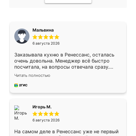
Мальвина
6 августа 2026
Заказывала кухню в Ренессанс, осталась
очень довольна. Менеджер всё быстро
посчитала, на вопросы отвечала сразу.
Замерщик приехал в субботу, подошёл к
Читать полностью
делу со всей ответственностью. Собрали
за день, ребята работали аккуратно, даже
пыли почти не было. Качество отличное,
ящики ходят плавно, ничего не скрипит.
Всё подошло как влитое.
Игорь М.
6 августа 2026
На самом деле в Ренессанс уже не первый