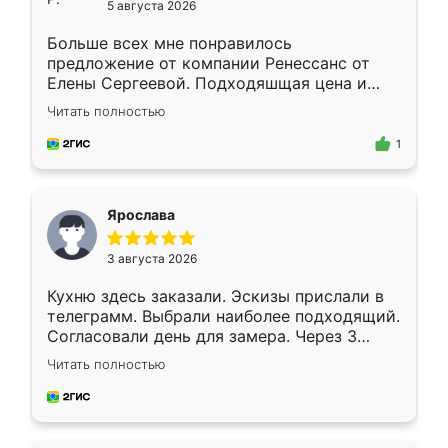
5 августа 2026
Больше всех мне понравилось
предложение от компании Ренессанс от
Елены Сергеевой. Подходяшщая цена и
короткие сроки изготовления. Приехавший
Читать полностью
для замера сотрудник Владислав
предложил по моему эскизу самый
1
подходящий вариант шкафа. Немного его
видоизменил, получилось даже лучше, чем
я хотела.
Ярослава
3 августа 2026
Кухню здесь заказали. Эскизы прислали в
телеграмм. Выбрали наиболее подходящий.
Согласовали день для замера. Через 3
недели кухня была уже готова. Остались
Читать полностью
довольны работой. Спасибо Ренессанс
мебель за качественную работу!