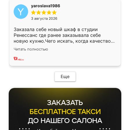
yaroslava1986
3 августа 2026
Заказала себе новый шкаф в студии
Ренессанс где ранее заказывала себе
новую кухню.Чего искать, когда качеством
вполне довольна. Служит кухня уже почти
Читать полностью
два года, нареканий нет.
Еще
ЗАКАЗАТЬ
БЕСПЛАТНОЕ ТАКСИ
ДО НАШЕГО САЛОНА