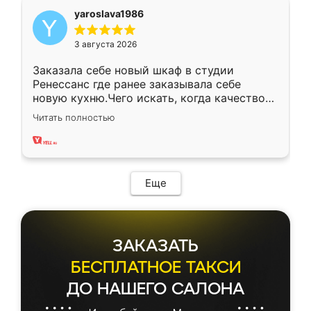
yaroslava1986
3 августа 2026
Заказала себе новый шкаф в студии
Ренессанс где ранее заказывала себе
новую кухню.Чего искать, когда качеством
вполне довольна. Служит кухня уже почти
Читать полностью
два года, нареканий нет.
Еще
ЗАКАЗАТЬ
БЕСПЛАТНОЕ ТАКСИ
ДО НАШЕГО САЛОНА