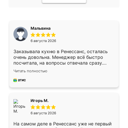
Мальвина
6 августа 2026
Заказывала кухню в Ренессанс, осталась
очень довольна. Менеджер всё быстро
посчитала, на вопросы отвечала сразу.
Замерщик приехал в субботу, подошёл к
Читать полностью
делу со всей ответственностью. Собрали
за день, ребята работали аккуратно, даже
пыли почти не было. Качество отличное,
ящики ходят плавно, ничего не скрипит.
Всё подошло как влитое.
Игорь М.
6 августа 2026
На самом деле в Ренессанс уже не первый