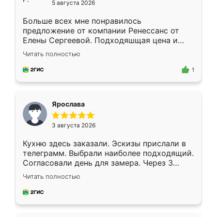
5 августа 2026
Больше всех мне понравилось
предложение от компании Ренессанс от
Елены Сергеевой. Подходяшщая цена и
короткие сроки изготовления. Приехавший
Читать полностью
для замера сотрудник Владислав
предложил по моему эскизу самый
1
подходящий вариант шкафа. Немного его
видоизменил, получилось даже лучше, чем
я хотела.
Ярослава
3 августа 2026
Кухню здесь заказали. Эскизы прислали в
телеграмм. Выбрали наиболее подходящий.
Согласовали день для замера. Через 3
недели кухня была уже готова. Остались
Читать полностью
довольны работой. Спасибо Ренессанс
мебель за качественную работу!