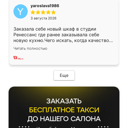
yaroslava1986
3 августа 2026
Заказала себе новый шкаф в студии
Ренессанс где ранее заказывала себе
новую кухню.Чего искать, когда качеством
вполне довольна. Служит кухня уже почти
Читать полностью
два года, нареканий нет.
Еще
ЗАКАЗАТЬ
БЕСПЛАТНОЕ ТАКСИ
ДО НАШЕГО САЛОНА