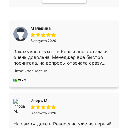
Мальвина
6 августа 2026
Заказывала кухню в Ренессанс, осталась
очень довольна. Менеджер всё быстро
посчитала, на вопросы отвечала сразу.
Замерщик приехал в субботу, подошёл к
Читать полностью
делу со всей ответственностью. Собрали
за день, ребята работали аккуратно, даже
пыли почти не было. Качество отличное,
ящики ходят плавно, ничего не скрипит.
Всё подошло как влитое.
Игорь М.
6 августа 2026
На самом деле в Ренессанс уже не первый