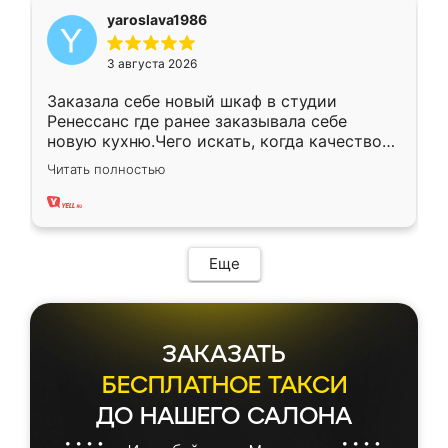
yaroslava1986
3 августа 2026
Заказала себе новый шкаф в студии
Ренессанс где ранее заказывала себе
новую кухню.Чего искать, когда качеством
вполне довольна. Служит кухня уже почти
Читать полностью
два года, нареканий нет.
Еще
ЗАКАЗАТЬ
БЕСПЛАТНОЕ ТАКСИ
ДО НАШЕГО САЛОНА