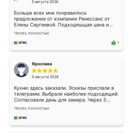
5 августа 2026
Больше всех мне понравилось
предложение от компании Ренессанс от
Елены Сергеевой. Подходяшщая цена и
короткие сроки изготовления. Приехавший
Читать полностью
для замера сотрудник Владислав
предложил по моему эскизу самый
1
подходящий вариант шкафа. Немного его
видоизменил, получилось даже лучше, чем
я хотела.
Ярослава
3 августа 2026
Кухню здесь заказали. Эскизы прислали в
телеграмм. Выбрали наиболее подходящий.
Согласовали день для замера. Через 3
недели кухня была уже готова. Остались
Читать полностью
довольны работой. Спасибо Ренессанс
мебель за качественную работу!