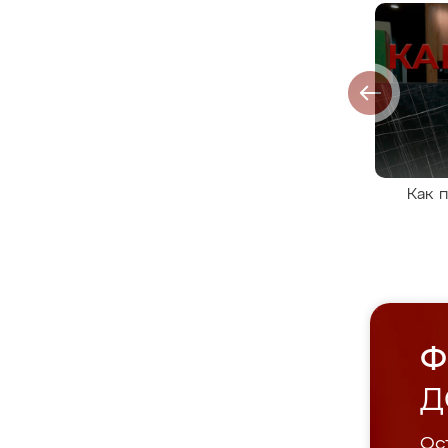
Как 
Ф
Д
Ост