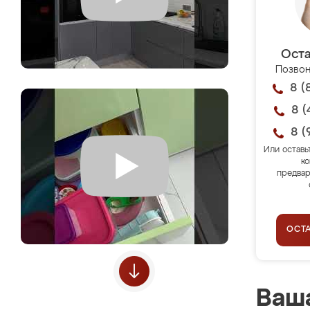
Оста
Позвон
8 (
8 (
8 (
Или оставь
ко
предвар
ОСТ
Ваша