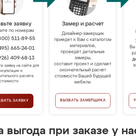
вьте заявку
Замер и расчет
ите по номерам
Дизайнер-замерщик
800) 511-89-55
приедет к Вам с каталогом
материалов,
Вы
495) 665-24-01
проведёт детальные
р
926) 409-68-13
замеры,
д
составит проект и сделает
з
те заявку на сайте для
окончательный расчёт
нсультации и
стоимости Вашей будущей
ительного расчёта
стоимости.
мебели.
ВЫЗВАТЬ ЗАМЕРЩИКА
АВИТЬ ЗАЯВКУ
 выгода при заказе у на