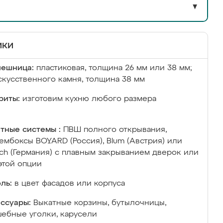
▼
ики
лешница:
пластиковая, толщина 26 мм или 38 мм;
скусственного камня, толщина 38 мм
риты:
изготовим кухню любого размера
тные системы :
ПВШ полного открывания,
ембоксы BOYARD (Россия), Blum (Австрия) или
ich (Германия) с плавным закрыванием дверок или
этой опции
ль:
в цвет фасадов или корпуса
ссуары:
Выкатные корзины, бутылочницы,
ебные уголки, карусели