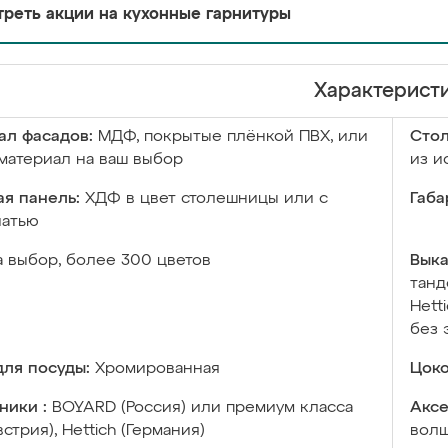
реть акции на кухонные гарнитуры
Характерист
ал фасадов:
МДФ, покрытые плёнкой ПВХ, или
Сто
материал на ваш выбор
из и
я панель:
ХДФ в цвет столешницы или с
Габа
чатью
а выбор, более 300 цветов
Выка
танд
Hett
без 
ля посуды:
Хромированная
Цоко
ники :
BOYARD (Россия) или премиум класса
Аксе
встрия), Hettich (Германия)
волш