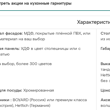
реть акции на кухонные гарнитуры
Характерист
ал фасадов:
МДФ, покрытые плёнкой ПВХ, или
Сто
материал на ваш выбор
из и
я панель:
ХДФ в цвет столешницы или с
Габа
чатью
а выбор, более 300 цветов
Выка
танд
Hett
без 
ля посуды:
Хромированная
Цоко
ники :
BOYARD (Россия) или премиум класса
Аксе
встрия), Hettich (Германия)
волш