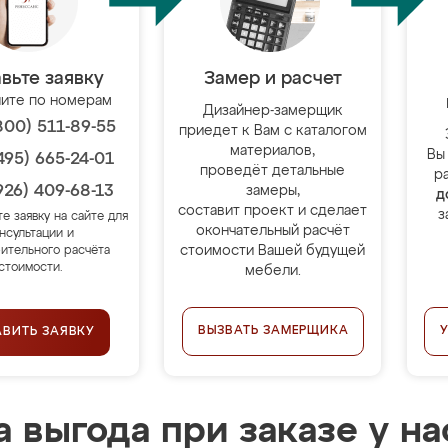
вьте заявку
Замер и расчет
ите по номерам
Дизайнер-замерщик
800) 511-89-55
приедет к Вам с каталогом
материалов,
Вы
495) 665-24-01
проведёт детальные
р
926) 409-68-13
замеры,
д
составит проект и сделает
з
те заявку на сайте для
окончательный расчёт
нсультации и
стоимости Вашей будущей
ительного расчёта
стоимости.
мебели.
ВЫЗВАТЬ ЗАМЕРЩИКА
АВИТЬ ЗАЯВКУ
 выгода при заказе у на