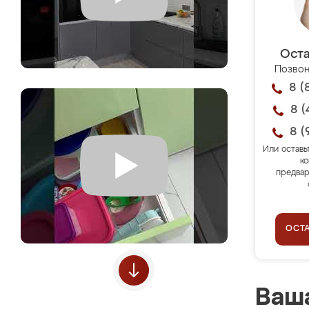
Оста
Позвон
8 (
8 (
8 (
Или оставь
ко
предвар
ОСТ
Ваша