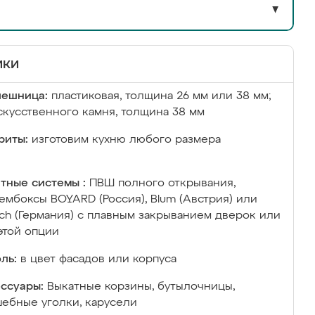
▼
ики
лешница:
пластиковая, толщина 26 мм или 38 мм;
скусственного камня, толщина 38 мм
риты:
изготовим кухню любого размера
тные системы :
ПВШ полного открывания,
ембоксы BOYARD (Россия), Blum (Австрия) или
ich (Германия) с плавным закрыванием дверок или
этой опции
ль:
в цвет фасадов или корпуса
ссуары:
Выкатные корзины, бутылочницы,
ебные уголки, карусели