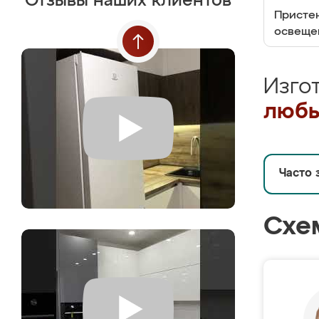
Отзывы наших клиентов
Пристен
освеще
Изго
любы
Часто 
Схе