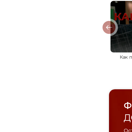
Как 
Ф
Д
Ост