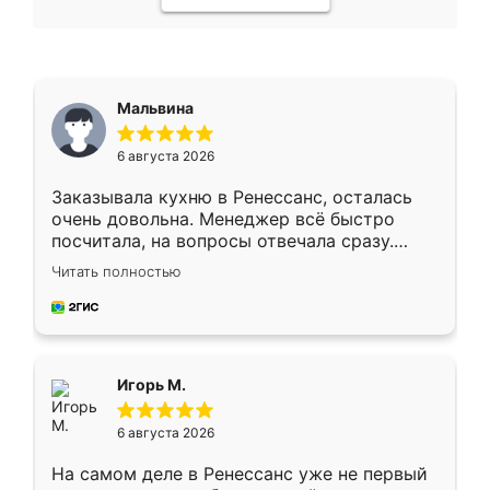
Мальвина
6 августа 2026
Заказывала кухню в Ренессанс, осталась
очень довольна. Менеджер всё быстро
посчитала, на вопросы отвечала сразу.
Замерщик приехал в субботу, подошёл к
Читать полностью
делу со всей ответственностью. Собрали
за день, ребята работали аккуратно, даже
пыли почти не было. Качество отличное,
ящики ходят плавно, ничего не скрипит.
Всё подошло как влитое.
Игорь М.
6 августа 2026
На самом деле в Ренессанс уже не первый