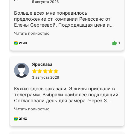
5 августа 2026
Больше всех мне понравилось
предложение от компании Ренессанс от
Елены Сергеевой. Подходяшщая цена и
короткие сроки изготовления. Приехавший
Читать полностью
для замера сотрудник Владислав
предложил по моему эскизу самый
1
подходящий вариант шкафа. Немного его
видоизменил, получилось даже лучше, чем
я хотела.
Ярослава
3 августа 2026
Кухню здесь заказали. Эскизы прислали в
телеграмм. Выбрали наиболее подходящий.
Согласовали день для замера. Через 3
недели кухня была уже готова. Остались
Читать полностью
довольны работой. Спасибо Ренессанс
мебель за качественную работу!