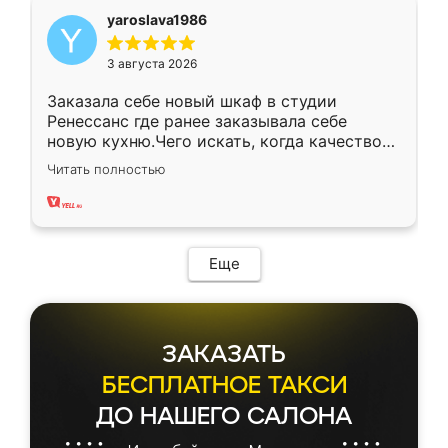
yaroslava1986
3 августа 2026
Заказала себе новый шкаф в студии
Ренессанс где ранее заказывала себе
новую кухню.Чего искать, когда качеством
вполне довольна. Служит кухня уже почти
Читать полностью
два года, нареканий нет.
Еще
ЗАКАЗАТЬ
БЕСПЛАТНОЕ ТАКСИ
ДО НАШЕГО САЛОНА