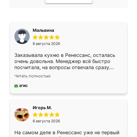
Мальвина
6 августа 2026
Заказывала кухню в Ренессанс, осталась
очень довольна. Менеджер всё быстро
посчитала, на вопросы отвечала сразу.
Замерщик приехал в субботу, подошёл к
Читать полностью
делу со всей ответственностью. Собрали
за день, ребята работали аккуратно, даже
пыли почти не было. Качество отличное,
ящики ходят плавно, ничего не скрипит.
Всё подошло как влитое.
Игорь М.
6 августа 2026
На самом деле в Ренессанс уже не первый