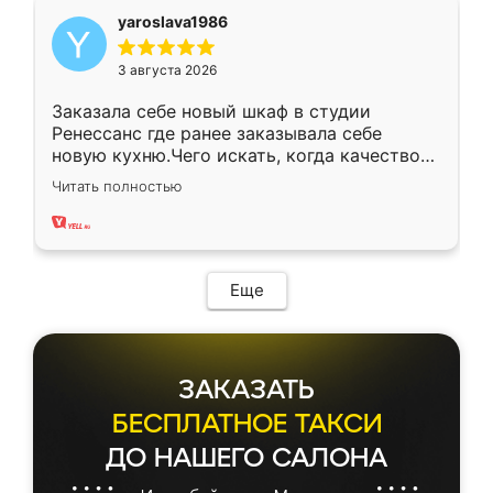
yaroslava1986
3 августа 2026
Заказала себе новый шкаф в студии
Ренессанс где ранее заказывала себе
новую кухню.Чего искать, когда качеством
вполне довольна. Служит кухня уже почти
Читать полностью
два года, нареканий нет.
Еще
ЗАКАЗАТЬ
БЕСПЛАТНОЕ ТАКСИ
ДО НАШЕГО САЛОНА