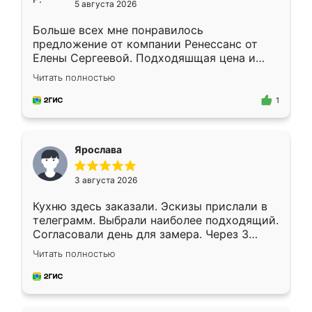
5 августа 2026
Больше всех мне понравилось
предложение от компании Ренессанс от
Елены Сергеевой. Подходяшщая цена и
короткие сроки изготовления. Приехавший
Читать полностью
для замера сотрудник Владислав
предложил по моему эскизу самый
1
подходящий вариант шкафа. Немного его
видоизменил, получилось даже лучше, чем
я хотела.
Ярослава
3 августа 2026
Кухню здесь заказали. Эскизы прислали в
телеграмм. Выбрали наиболее подходящий.
Согласовали день для замера. Через 3
недели кухня была уже готова. Остались
Читать полностью
довольны работой. Спасибо Ренессанс
мебель за качественную работу!