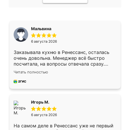
Мальвина
6 августа 2026
Заказывала кухню в Ренессанс, осталась
очень довольна. Менеджер всё быстро
посчитала, на вопросы отвечала сразу.
Замерщик приехал в субботу, подошёл к
Читать полностью
делу со всей ответственностью. Собрали
за день, ребята работали аккуратно, даже
пыли почти не было. Качество отличное,
ящики ходят плавно, ничего не скрипит.
Всё подошло как влитое.
Игорь М.
6 августа 2026
На самом деле в Ренессанс уже не первый