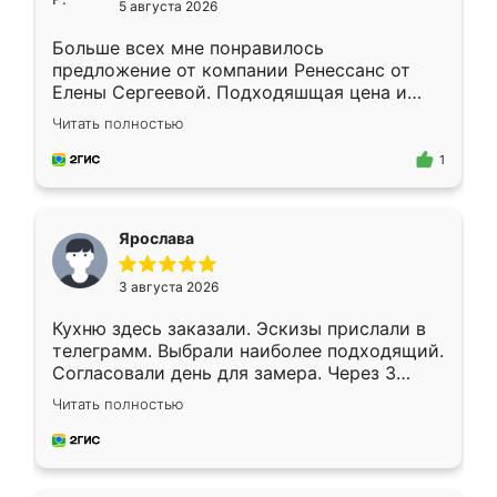
5 августа 2026
Больше всех мне понравилось
предложение от компании Ренессанс от
Елены Сергеевой. Подходяшщая цена и
короткие сроки изготовления. Приехавший
Читать полностью
для замера сотрудник Владислав
предложил по моему эскизу самый
1
подходящий вариант шкафа. Немного его
видоизменил, получилось даже лучше, чем
я хотела.
Ярослава
3 августа 2026
Кухню здесь заказали. Эскизы прислали в
телеграмм. Выбрали наиболее подходящий.
Согласовали день для замера. Через 3
недели кухня была уже готова. Остались
Читать полностью
довольны работой. Спасибо Ренессанс
мебель за качественную работу!