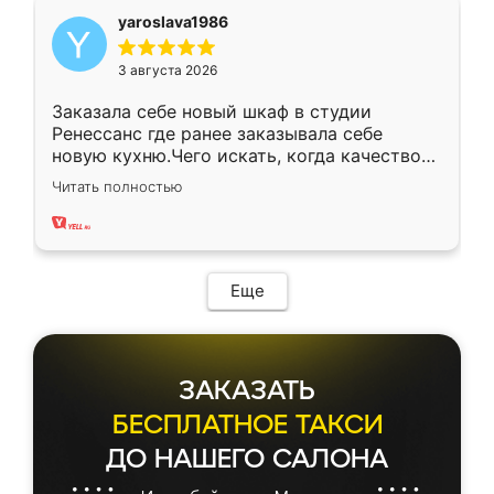
yaroslava1986
3 августа 2026
Заказала себе новый шкаф в студии
Ренессанс где ранее заказывала себе
новую кухню.Чего искать, когда качеством
вполне довольна. Служит кухня уже почти
Читать полностью
два года, нареканий нет.
Еще
ЗАКАЗАТЬ
БЕСПЛАТНОЕ ТАКСИ
ДО НАШЕГО САЛОНА