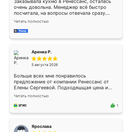
Заказывала кухню в Ренессанс, осталась
очень довольна. Менеджер всё быстро
посчитала, на вопросы отвечала сразу.
Замерщик приехал в субботу, подошёл к
Читать полностью
делу со всей ответственностью. Собрали
за день, ребята работали аккуратно, даже
пыли почти не было. Качество отличное,
ящики ходят плавно, ничего не скрипит.
Всё подошло как влитое.
Аринка Р.
5 августа 2026
Больше всех мне понравилось
предложение от компании Ренессанс от
Елены Сергеевой. Подходяшщая цена и
короткие сроки изготовления. Приехавший
Читать полностью
для замера сотрудник Владислав
предложил по моему эскизу самый
1
подходящий вариант шкафа. Немного его
видоизменил, получилось даже лучше, чем
я хотела.
Ярослава