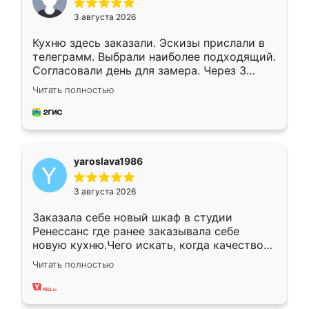
3 августа 2026
Кухню здесь заказали. Эскизы прислали в
телеграмм. Выбрали наиболее подходящий.
Согласовали день для замера. Через 3
недели кухня была уже готова. Остались
Читать полностью
довольны работой. Спасибо Ренессанс
мебель за качественную работу!
yaroslava1986
3 августа 2026
Заказала себе новый шкаф в студии
Ренессанс где ранее заказывала себе
новую кухню.Чего искать, когда качеством
вполне довольна. Служит кухня уже почти
Читать полностью
два года, нареканий нет.