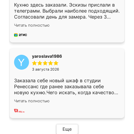
Кухню здесь заказали. Эскизы прислали в
телеграмм. Выбрали наиболее подходящий.
Согласовали день для замера. Через 3
недели кухня была уже готова. Остались
Читать полностью
довольны работой. Спасибо Ренессанс
мебель за качественную работу!
yaroslava1986
3 августа 2026
Заказала себе новый шкаф в студии
Ренессанс где ранее заказывала себе
новую кухню.Чего искать, когда качеством
вполне довольна. Служит кухня уже почти
Читать полностью
два года, нареканий нет.
Еще