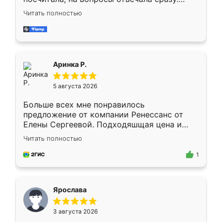
Замерщик приехал в субботу, подошёл к
Читать полностью
делу со всей ответственностью. Собрали
за день, ребята работали аккуратно, даже
пыли почти не было. Качество отличное,
ящики ходят плавно, ничего не скрипит.
Всё подошло как влитое.
Аринка Р.
5 августа 2026
Больше всех мне понравилось
предложение от компании Ренессанс от
Елены Сергеевой. Подходяшщая цена и
короткие сроки изготовления. Приехавший
Читать полностью
для замера сотрудник Владислав
предложил по моему эскизу самый
1
подходящий вариант шкафа. Немного его
видоизменил, получилось даже лучше, чем
я хотела.
Ярослава
3 августа 2026