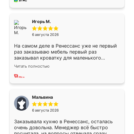
за день, ребята работали аккуратно, даже
пыли почти не было. Качество отличное,
ящики ходят плавно, ничего не скрипит.
Всё подошло как влитое.
Игорь М.
6 августа 2026
На самом деле в Ренессанс уже не первый
раз заказываю мебель первый раз
заказывал кроватку для маленького
ребёнка при его рождении ,во второй раз
Читать полностью
заказал шкаф-купе. По качеству очень
хорошее сборка достаточно быстрая,
также адекватные цены. До этого
сравнивал с разными конкурентами в этом
сегменте ,выбор у конкурентов куда
Мальвина
меньше, здесь же он более разнообразный.
Мне нравится ,если что-то потребуется из
6 августа 2026
мебели буду заказывать только здесь.
Заказывала кухню в Ренессанс, осталась
очень довольна. Менеджер всё быстро
посчитала, на вопросы отвечала сразу.