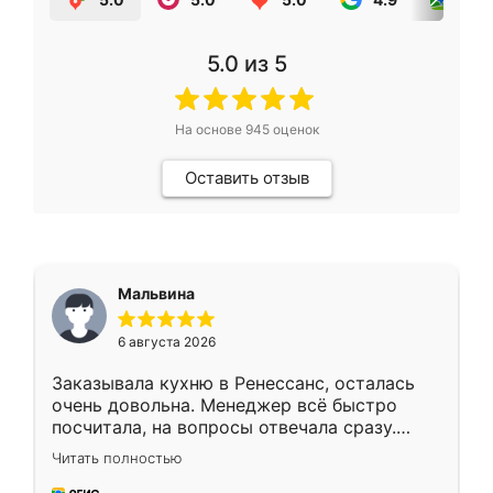
5.0
из 5
На основе
945
оценок
Оставить отзыв
Мальвина
6 августа 2026
Заказывала кухню в Ренессанс, осталась
очень довольна. Менеджер всё быстро
посчитала, на вопросы отвечала сразу.
Замерщик приехал в субботу, подошёл к
Читать полностью
делу со всей ответственностью. Собрали