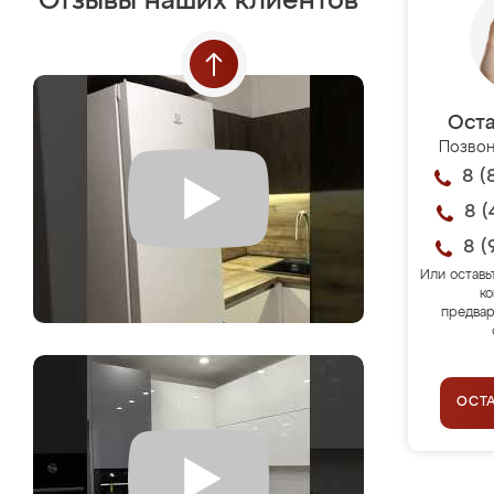
Отзывы наших клиентов
Оста
Позвон
8 (
8 (
8 (
Или оставь
ко
предвар
ОСТ