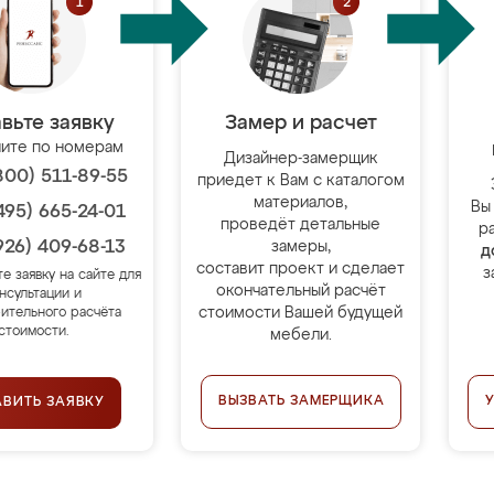
вьте заявку
Замер и расчет
ите по номерам
Дизайнер-замерщик
800) 511-89-55
приедет к Вам с каталогом
материалов,
Вы
495) 665-24-01
проведёт детальные
р
926) 409-68-13
замеры,
д
составит проект и сделает
з
те заявку на сайте для
окончательный расчёт
нсультации и
стоимости Вашей будущей
ительного расчёта
стоимости.
мебели.
ВЫЗВАТЬ ЗАМЕРЩИКА
АВИТЬ ЗАЯВКУ