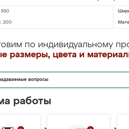
550
Шир
:
200
Мате
товим по индивидуальному про
е размеры, цвета и материа
задаваемые вопросы
ма работы