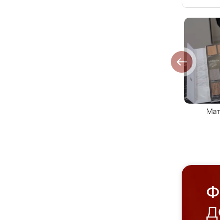
Мат
Ф
Д