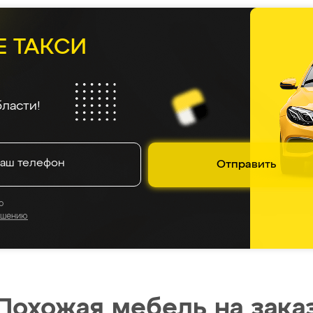
Е ТАКСИ
ласти!
Отправить
о
ашению
Похожая мебель на зака