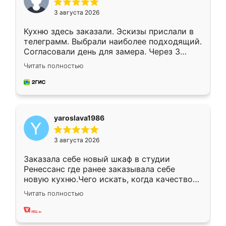
3 августа 2026
Кухню здесь заказали. Эскизы прислали в
телеграмм. Выбрали наиболее подходящий.
Согласовали день для замера. Через 3
недели кухня была уже готова. Остались
Читать полностью
довольны работой. Спасибо Ренессанс
мебель за качественную работу!
yaroslava1986
3 августа 2026
Заказала себе новый шкаф в студии
Ренессанс где ранее заказывала себе
новую кухню.Чего искать, когда качеством
вполне довольна. Служит кухня уже почти
Читать полностью
два года, нареканий нет.