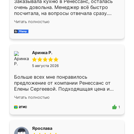
Заказывала кухню в Ренессанс, осталась
очень довольна. Менеджер всё быстро
посчитала, на вопросы отвечала сразу.
Замерщик приехал в субботу, подошёл к
Читать полностью
делу со всей ответственностью. Собрали
за день, ребята работали аккуратно, даже
пыли почти не было. Качество отличное,
ящики ходят плавно, ничего не скрипит.
Всё подошло как влитое.
Аринка Р.
5 августа 2026
Больше всех мне понравилось
предложение от компании Ренессанс от
Елены Сергеевой. Подходяшщая цена и
короткие сроки изготовления. Приехавший
Читать полностью
для замера сотрудник Владислав
предложил по моему эскизу самый
1
подходящий вариант шкафа. Немного его
видоизменил, получилось даже лучше, чем
я хотела.
Ярослава