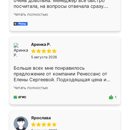
очень довольна. Менеджер всё быстро
посчитала, на вопросы отвечала сразу.
Замерщик приехал в субботу, подошёл к
Читать полностью
делу со всей ответственностью. Собрали
за день, ребята работали аккуратно, даже
пыли почти не было. Качество отличное,
ящики ходят плавно, ничего не скрипит.
Всё подошло как влитое.
Аринка Р.
5 августа 2026
Больше всех мне понравилось
предложение от компании Ренессанс от
Елены Сергеевой. Подходяшщая цена и
короткие сроки изготовления. Приехавший
Читать полностью
для замера сотрудник Владислав
предложил по моему эскизу самый
1
подходящий вариант шкафа. Немного его
видоизменил, получилось даже лучше, чем
я хотела.
Ярослава