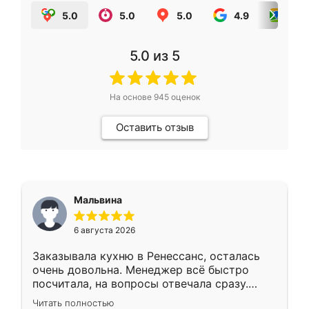
5.0
5.0
5.0
4.9
5.0
5.0
из 5
На основе
945
оценок
Оставить отзыв
Мальвина
6 августа 2026
Заказывала кухню в Ренессанс, осталась
очень довольна. Менеджер всё быстро
посчитала, на вопросы отвечала сразу.
Замерщик приехал в субботу, подошёл к
Читать полностью