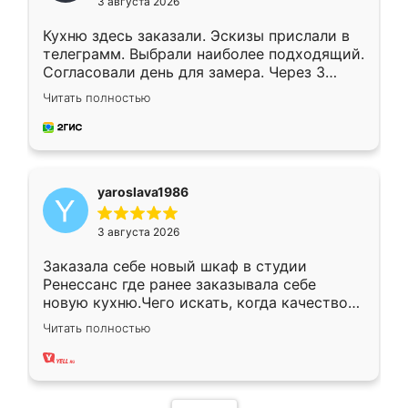
3 августа 2026
Кухню здесь заказали. Эскизы прислали в
телеграмм. Выбрали наиболее подходящий.
Согласовали день для замера. Через 3
недели кухня была уже готова. Остались
Читать полностью
довольны работой. Спасибо Ренессанс
мебель за качественную работу!
yaroslava1986
3 августа 2026
Заказала себе новый шкаф в студии
Ренессанс где ранее заказывала себе
новую кухню.Чего искать, когда качеством
вполне довольна. Служит кухня уже почти
Читать полностью
два года, нареканий нет.