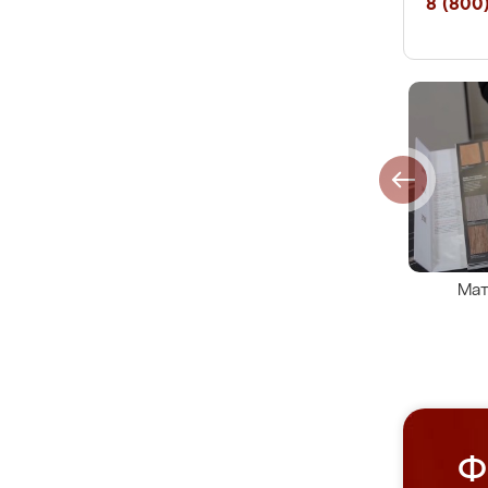
8 (800)
Мат
Ф