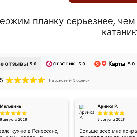
ержим планку серьезнее, чем
катани
е отзывы
5.0
5.0
5.0
5
На основе
943
оценок
Мальвина
Аринка Р.
6 августа 2026
5 августа 2026
ала кухню в Ренессанс,
Больше всех мне понр