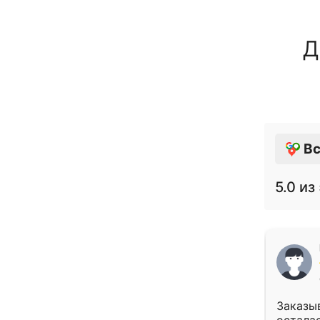
Д
Вс
5.0
из 
Заказыв