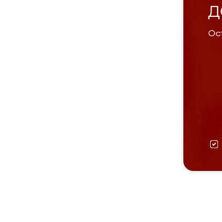
Д
Ост