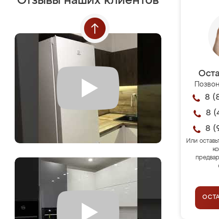
Отзывы наших клиентов
Оста
Позвон
8 (
8 (
8 (
Или оставь
ко
предвар
ОСТ