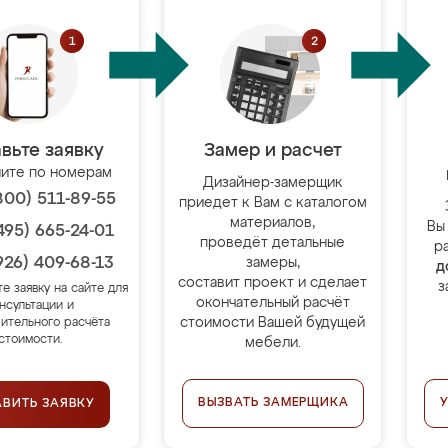
вьте заявку
Замер и расчет
ите по номерам
Дизайнер-замерщик
800) 511-89-55
приедет к Вам с каталогом
материалов,
Вы
495) 665-24-01
проведёт детальные
р
926) 409-68-13
замеры,
д
составит проект и сделает
з
те заявку на сайте для
окончательный расчёт
нсультации и
стоимости Вашей будущей
ительного расчёта
стоимости.
мебели.
ВЫЗВАТЬ ЗАМЕРЩИКА
АВИТЬ ЗАЯВКУ