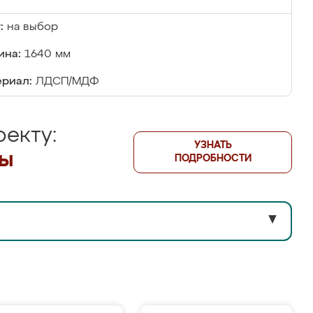
:
на выбор
ина:
1640 мм
риал:
ЛДСП/МДФ
екту:
УЗНАТЬ
лы
ПОДРОБНОСТИ
▼