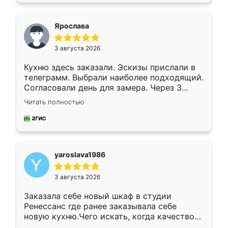
видоизменил, получилось даже лучше, чем
я хотела.
Ярослава
3 августа 2026
Кухню здесь заказали. Эскизы прислали в
телеграмм. Выбрали наиболее подходящий.
Согласовали день для замера. Через 3
недели кухня была уже готова. Остались
Читать полностью
довольны работой. Спасибо Ренессанс
мебель за качественную работу!
yaroslava1986
3 августа 2026
Заказала себе новый шкаф в студии
Ренессанс где ранее заказывала себе
новую кухню.Чего искать, когда качеством
вполне довольна. Служит кухня уже почти