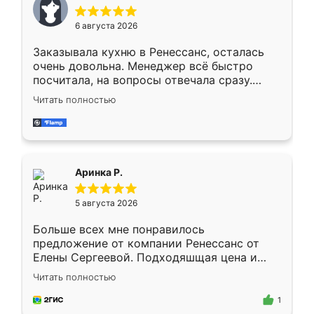
меньше, здесь же он более разнообразный.
Мне нравится ,если что-то потребуется из
6 августа 2026
мебели буду заказывать только здесь.
Заказывала кухню в Ренессанс, осталась
очень довольна. Менеджер всё быстро
посчитала, на вопросы отвечала сразу.
Замерщик приехал в субботу, подошёл к
Читать полностью
делу со всей ответственностью. Собрали
за день, ребята работали аккуратно, даже
пыли почти не было. Качество отличное,
ящики ходят плавно, ничего не скрипит.
Всё подошло как влитое.
Аринка Р.
5 августа 2026
Больше всех мне понравилось
предложение от компании Ренессанс от
Елены Сергеевой. Подходяшщая цена и
короткие сроки изготовления. Приехавший
Читать полностью
для замера сотрудник Владислав
предложил по моему эскизу самый
1
подходящий вариант шкафа. Немного его