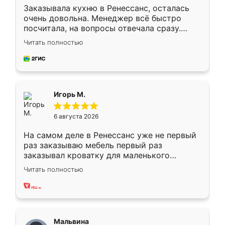
Заказывала кухню в Ренессанс, осталась
очень довольна. Менеджер всё быстро
посчитала, на вопросы отвечала сразу.
Замерщик приехал в субботу, подошёл к
Читать полностью
делу со всей ответственностью. Собрали
за день, ребята работали аккуратно, даже
пыли почти не было. Качество отличное,
ящики ходят плавно, ничего не скрипит.
Всё подошло как влитое.
Игорь М.
6 августа 2026
На самом деле в Ренессанс уже не первый
раз заказываю мебель первый раз
заказывал кроватку для маленького
ребёнка при его рождении ,во второй раз
Читать полностью
заказал шкаф-купе. По качеству очень
хорошее сборка достаточно быстрая,
также адекватные цены. До этого
сравнивал с разными конкурентами в этом
сегменте ,выбор у конкурентов куда
Мальвина