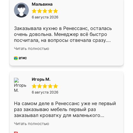
Мальвина
6 августа 2026
Заказывала кухню в Ренессанс, осталась
очень довольна. Менеджер всё быстро
посчитала, на вопросы отвечала сразу.
Замерщик приехал в субботу, подошёл к
Читать полностью
делу со всей ответственностью. Собрали
за день, ребята работали аккуратно, даже
пыли почти не было. Качество отличное,
ящики ходят плавно, ничего не скрипит.
Всё подошло как влитое.
Игорь М.
6 августа 2026
На самом деле в Ренессанс уже не первый
раз заказываю мебель первый раз
заказывал кроватку для маленького
ребёнка при его рождении ,во второй раз
Читать полностью
заказал шкаф-купе. По качеству очень