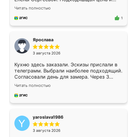
короткие сроки изготовления. Приехавший
Читать полностью
для замера сотрудник Владислав
предложил по моему эскизу самый
1
подходящий вариант шкафа. Немного его
видоизменил, получилось даже лучше, чем
я хотела.
Ярослава
3 августа 2026
Кухню здесь заказали. Эскизы прислали в
телеграмм. Выбрали наиболее подходящий.
Согласовали день для замера. Через 3
недели кухня была уже готова. Остались
Читать полностью
довольны работой. Спасибо Ренессанс
мебель за качественную работу!
yaroslava1986
3 августа 2026