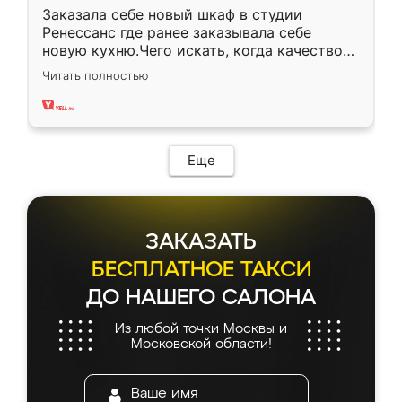
Заказала себе новый шкаф в студии
Ренессанс где ранее заказывала себе
новую кухню.Чего искать, когда качеством
вполне довольна. Служит кухня уже почти
Читать полностью
два года, нареканий нет.
Еще
ЗАКАЗАТЬ
БЕСПЛАТНОЕ ТАКСИ
ДО НАШЕГО САЛОНА
Из любой точки Москвы и
Московской области!