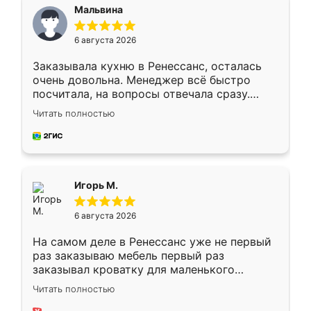
Мальвина
6 августа 2026
Заказывала кухню в Ренессанс, осталась
очень довольна. Менеджер всё быстро
посчитала, на вопросы отвечала сразу.
Замерщик приехал в субботу, подошёл к
Читать полностью
делу со всей ответственностью. Собрали
за день, ребята работали аккуратно, даже
пыли почти не было. Качество отличное,
ящики ходят плавно, ничего не скрипит.
Всё подошло как влитое.
Игорь М.
6 августа 2026
На самом деле в Ренессанс уже не первый
раз заказываю мебель первый раз
заказывал кроватку для маленького
ребёнка при его рождении ,во второй раз
Читать полностью
заказал шкаф-купе. По качеству очень