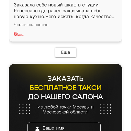
Заказала себе новый шкаф в студии
Ренессанс где ранее заказывала себе
новую кухню.Чего искать, когда качеством
вполне довольна. Служит кухня уже почти
Читать полностью
два года, нареканий нет.
Еще
ЗАКАЗАТЬ
БЕСПЛАТНОЕ ТАКСИ
ДО НАШЕГО САЛОНА
Из любой точки Москвы и
Московской области!