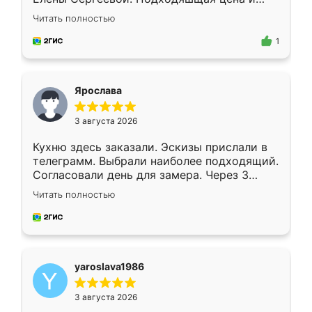
короткие сроки изготовления. Приехавший
Читать полностью
для замера сотрудник Владислав
предложил по моему эскизу самый
1
подходящий вариант шкафа. Немного его
видоизменил, получилось даже лучше, чем
я хотела.
Ярослава
3 августа 2026
Кухню здесь заказали. Эскизы прислали в
телеграмм. Выбрали наиболее подходящий.
Согласовали день для замера. Через 3
недели кухня была уже готова. Остались
Читать полностью
довольны работой. Спасибо Ренессанс
мебель за качественную работу!
yaroslava1986
3 августа 2026