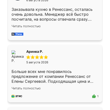
6 августа 2026
мебели буду заказывать только здесь.
Заказывала кухню в Ренессанс, осталась
очень довольна. Менеджер всё быстро
посчитала, на вопросы отвечала сразу.
Замерщик приехал в субботу, подошёл к
Читать полностью
делу со всей ответственностью. Собрали
за день, ребята работали аккуратно, даже
пыли почти не было. Качество отличное,
ящики ходят плавно, ничего не скрипит.
Всё подошло как влитое.
Аринка Р.
5 августа 2026
Больше всех мне понравилось
предложение от компании Ренессанс от
Елены Сергеевой. Подходяшщая цена и
короткие сроки изготовления. Приехавший
Читать полностью
для замера сотрудник Владислав
предложил по моему эскизу самый
1
подходящий вариант шкафа. Немного его
видоизменил, получилось даже лучше, чем